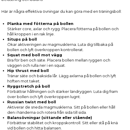
Här är några effektiva övningar du kan göra med en träningsboll:
Planka med fötterna på bollen
Stärker core, axlar och rygg. Placera fötterna på bollen och
håll kroppen i en rak linje.
Situps på boll
Ökar aktiveringen av magmusklerna. Luta dig tillbaka på
bollen och lyft överkroppen kontrollerat.
Squat med boll mot vägg
Bra för ben och säte. Placera bollen mellan ryggen och
väggen och rulla ner i en squat.
Hip thrust med boll
Tränar säte och baksida lår. Lägg axlarna på bollen och lyft
höften mot taket.
Ryggstretch på boll
Förbättrar hållningen och stärker ländryggen. Luta dig fram
över bollen och lyft överkroppen lugnt.
Russian twist med boll
Aktiverar de sneda magmusklerna. Sitt på bollen eller håll
den i händerna och rotera från sida till sida.
Balansövningar (sittande eller stående)
Förbättrar stabilitet och kroppskontroll. Sitt eller stå på knä
vid bollen och hitta balansen.