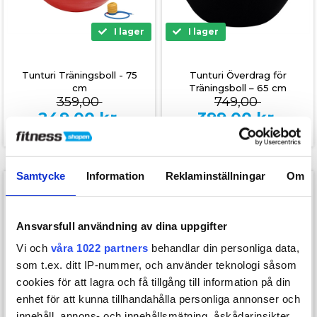
I lager
I lager
Tunturi Träningsboll - 75
Tunturi Överdrag för
cm
Träningsboll – 65 cm
359,00
749,00
249,00
kr.
399,00
kr.
Samtycke
Information
Reklaminställningar
Om
SPARA 350,-
SPARA 300,-
Ansvarsfull användning av dina uppgifter
Vi och
våra 1022 partners
behandlar din personliga data,
som t.ex. ditt IP-nummer, och använder teknologi såsom
cookies för att lagra och få tillgång till information på din
Ø75 cm
Plats för 10 st
enhet för att kunna tillhandahålla personliga annonser och
innehåll, annons- och innehållsmätning, åskådarinsikter