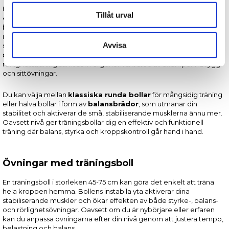
annons- och analysföretag som vi samarbetar med.
Hos Fitnessshopen.se hittar du träningsbollar med diametrar
från
Tillåt urval
45 cm till 75 cm
, så att du enkelt kan välja den storlek som passar
Dessa kan i sin tur kombinera informationen med annan
både din längd och ditt träningsmål. De
mindre bollarna
är
information som du har tillhandahållit eller som de har
idealiska för riktad coreträning, rehabilitering och
samlat in när du har använt deras tjänster.
Avvisa
stabilitetsövningar, där du vill ha hög kontroll och precision. De
större bollarna
passar bättre för helkroppsövningar, balans- och
rörlighetsträning samt som ergonomiskt stöd till exempel vid rygg-
och sittövningar.
Du kan välja mellan
klassiska runda bollar
för mångsidig träning
eller halva bollar i form av
balansbrädor
, som utmanar din
stabilitet och aktiverar de små, stabiliserande musklerna ännu mer.
Oavsett nivå ger träningsbollar dig en effektiv och funktionell
träning där balans, styrka och kroppskontroll går hand i hand.
Övningar med träningsboll
En träningsboll i storleken 45-75 cm kan göra det enkelt att träna
hela kroppen hemma. Bollens instabila yta aktiverar dina
stabiliserande muskler och ökar effekten av både styrke-, balans-
och rörlighetsövningar. Oavsett om du är nybörjare eller erfaren
kan du anpassa övningarna efter din nivå genom att justera tempo,
belastning och balans.