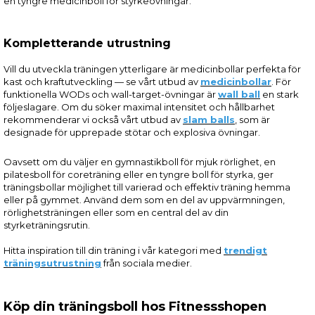
en tyngre medicinboll för styrkeövningar.
Kompletterande utrustning
Vill du utveckla träningen ytterligare är medicinbollar perfekta för
kast och kraftutveckling — se vårt utbud av
medicinbollar
. För
funktionella WODs och wall-target-övningar är
wall ball
en stark
följeslagare. Om du söker maximal intensitet och hållbarhet
rekommenderar vi också vårt utbud av
slam balls
, som är
designade för upprepade stötar och explosiva övningar.
Oavsett om du väljer en gymnastikboll för mjuk rörlighet, en
pilatesboll för coreträning eller en tyngre boll för styrka, ger
träningsbollar möjlighet till varierad och effektiv träning hemma
eller på gymmet. Använd dem som en del av uppvärmningen,
rörlighetsträningen eller som en central del av din
styrketräningsrutin.
Hitta inspiration till din träning i vår kategori med
trendigt
träningsutrustning
från sociala medier.
Köp din träningsboll hos Fitnessshopen