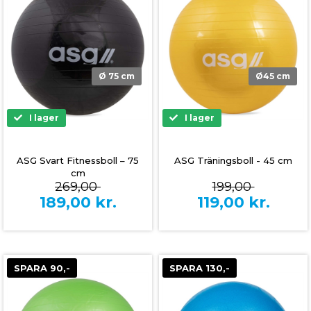
Ø 75 cm
Ø45 cm
I lager
I lager
ASG Svart Fitnessboll – 75
ASG Träningsboll - 45 cm
cm
269,00
199,00
189,00
kr.
119,00
kr.
SPARA 90,-
SPARA 130,-