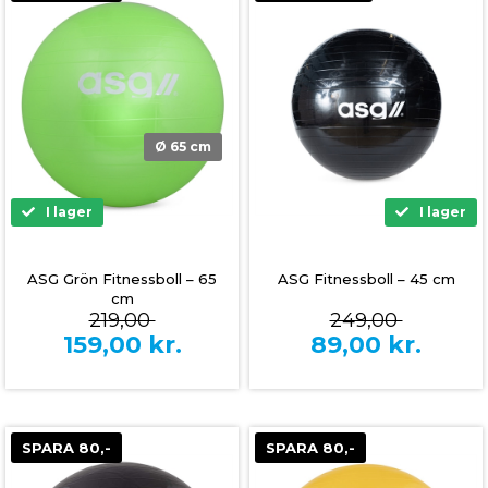
Ø 65 cm
I lager
I lager
ASG Grön Fitnessboll – 65
ASG Fitnessboll – 45 cm
cm
219,00
249,00
159,00
kr.
89,00
kr.
SPARA 80,-
SPARA 80,-