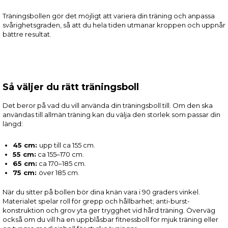
Träningsbollen gör det möjligt att variera din träning och anpassa
svårighetsgraden, så att du hela tiden utmanar kroppen och uppnår
bättre resultat.
Så väljer du rätt träningsboll
Det beror på vad du vill använda din träningsboll till. Om den ska
användas till allmän träning kan du välja den storlek som passar din
längd:
45 cm:
upp till ca 155 cm.
55 cm:
ca 155–170 cm.
65 cm:
ca 170–185 cm.
75 cm:
över 185 cm.
När du sitter på bollen bör dina knän vara i 90 graders vinkel.
Materialet spelar roll för grepp och hållbarhet; anti-burst-
konstruktion och grov yta ger trygghet vid hård träning. Överväg
också om du vill ha en uppblåsbar fitnessboll för mjuk träning eller