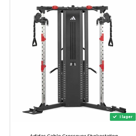
I lager
Adidas Cable Crossover Styrkestation