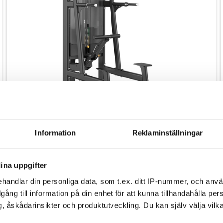
Beställningsvara
Information
Reklaminställningar
Toorx PLX-8400 assisterad Pull Up / Chin Up /
Dip-maskin
ina uppgifter
44.999,00
kr.
handlar din personliga data, som t.ex. ditt IP-nummer, och anv
illgång till information på din enhet för att kunna tillhandahålla pe
, åskådarinsikter och produktutveckling. Du kan själv välja vilk