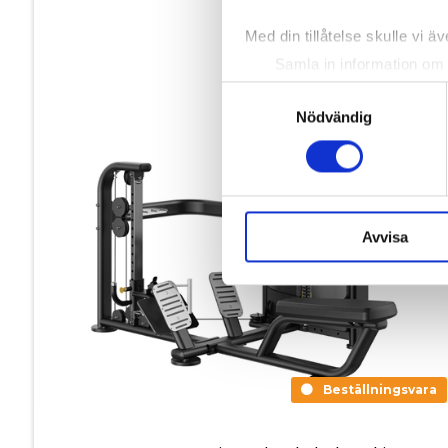
Med din tillåtelse skulle vi äve
Samla in information om 
Identifiera din enhet gen
Samtyckesval
Ta reda på mer om hur dina pe
Nödvändig
eller dra tillbaka ditt samtyc
Vi använder enhetsidentifierar
sociala medier och analysera 
till de sociala medier och a
Avvisa
med annan information som du 
Beställningsvara