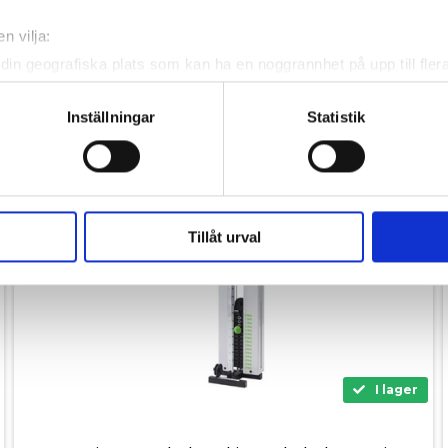
SPARA 4.300,-
n vilja:
din geografiska plats som kan ha en noggrannhet på upp till fler
om att aktivt skanna den för specifika kännetecken (fingeravtryc
rsonliga uppgifter behandlas och ställ in dina preferenser i
deta
Inställningar
Statistik
ke när som helst från cookie-förklaringen.
e för att anpassa innehållet och annonserna till användarna, tillh
vår trafik. Vi vidarebefordrar även sådana identifierare och anna
nnons- och analysföretag som vi samarbetar med. Dessa kan i sin
Tillåt urval
har tillhandahållit eller som de har samlat in när du har använt 
I lager