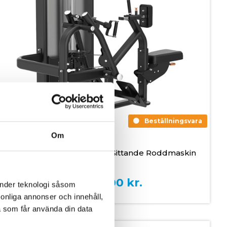
Beställningsvara
Om
Toorx PLX-8450 Isolerad Sittande Roddmaskin
44.999,00
kr.
änder teknologi såsom
rsonliga annonser och innehåll,
a som får använda din data