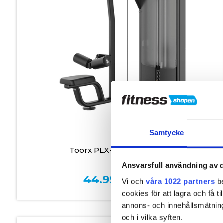
Beställningsvara
Samtycke
Toorx PLX-8300 Latmaskin
Ansvarsfull användning av d
44.999,00
kr.
Vi och
våra 1022 partners
be
cookies för att lagra och få t
annons- och innehållsmätning
och i vilka syften.