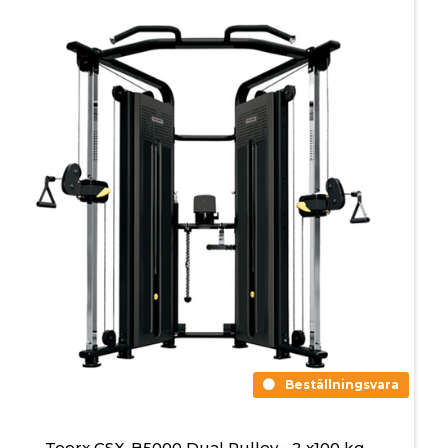
Beställningsvara
Toorx CSX-B5000 Dual Pulley - 2 x100 kg