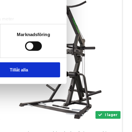
SPARA 4.500,-
a meter
k)
ljsektionen
. Du kan ändra
Marknadsföring
andahålla funktioner för
n information från din enhet
 tur kombinera informationen
Tillåt alla
deras tjänster.
I lager