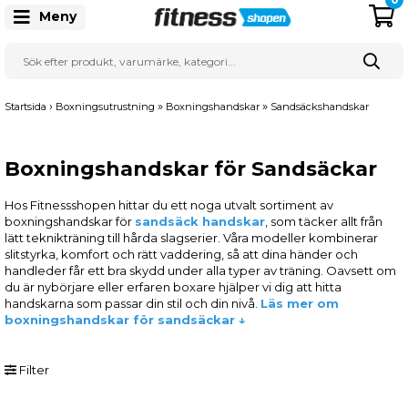
Meny
›
»
»
Startsida
Boxningsutrustning
Boxningshandskar
Sandsäckshandskar
Boxningshandskar för Sandsäckar
Hos Fitnessshopen hittar du ett noga utvalt sortiment av
boxningshandskar för
sandsäck handskar
, som täcker allt från
lätt teknikträning till hårda slagserier. Våra modeller kombinerar
slitstyrka, komfort och rätt vaddering, så att dina händer och
handleder får ett bra skydd under alla typer av träning. Oavsett om
du är nybörjare eller erfaren boxare hjälper vi dig att hitta
handskarna som passar din stil och din nivå.
Läs mer om
boxningshandskar för sandsäckar ↓
Filter