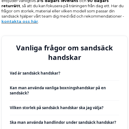
erbjuder vanligtvis
3–5 dagars leverans
och
90 dagars
returrätt
, så att du kan fokusera på träningen från dag ett. Har du
frågor om storlek, material eller vilken modell som passar din
sandsäck hjälper vårt team dig med råd och rekommendationer -
kontakta oss här
.
Vanliga frågor om sandsäck
handskar
Vad är sandsäck handskar?
Kan man använda vanliga boxningshandskar på en
sandsäck?
Vilken storlek på sandsäck handskar ska jag välja?
Ska man använda handlindor under sandsäck handskar?