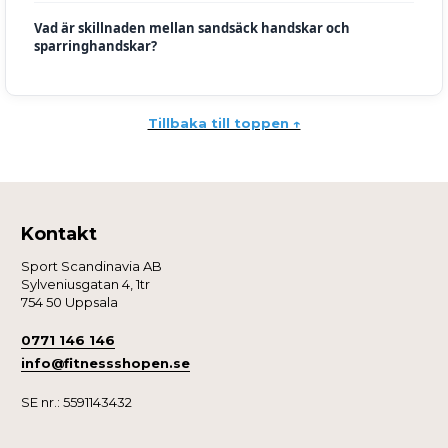
Vad är skillnaden mellan sandsäck handskar och
sparringhandskar?
Tillbaka till toppen ↑
Kontakt
Sport Scandinavia AB
Sylveniusgatan 4, 1tr
754 50 Uppsala
0771 146 146
info@fitnessshopen.se
SE nr.: 5591143432