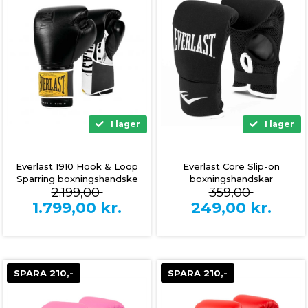
I lager
I lager
Everlast 1910 Hook & Loop
Everlast Core Slip-on
Sparring boxningshandske
boxningshandskar
2.199,00
359,00
(svart)
1.799,00
kr.
249,00
kr.
SPARA 210,-
SPARA 210,-