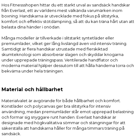
Hos Fitnessshopen hittar du ett starkt urval av sandsäck handskar
från Everlast, ett av världens mest välkända varumärken inom
boxning. Handskarna är utvecklade med fokus på slitstyrka,
komfort och effektiv stötdämpning, så att du kan träna hårt utan att
belasta dina händer i onödan.
Många modeller är tillverkade i slitstarkt syntetläder eller
premiumläder, vilket ger lång livslängd även vid intensiv träning.
Samtidigt är flera handskar utrustade med flerskiktad
skumteknologi som absorberar slagen och skyddar knogarna
under upprepade träningspass. Ventilerade handflator och
moderna material hjälper dessutom till att hålla händerna torra och
bekväma under hela träningen.
Material och hållbarhet
Materialvalet är avgörande för både hållbarhet och komfort.
Konstläder och polycanvas ger bra slitstyrka för intensiv
användning, medan premiumläder står emot upprepad belastning
och formar sig snyggare runt handen. Everlast handskar är
designade med högkvalitativa sömmar och stängningar för att
säkerställa att handskarna håller för många timmars träning på
sandsäck.