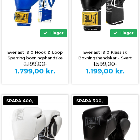
I lager
I lager
Everlast 1910 Hook & Loop
Everlast 1910 Klassisk
Sparring boxningshandske
Boxningshandskar - Svart
2.199,00
1.599,00
(blå)
1.799,00
kr.
1.199,00
kr.
SPARA 400,-
SPARA 300,-