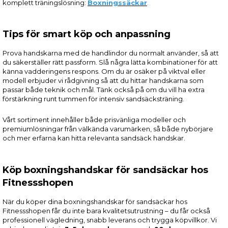
komplett träningslösning:
Boxningssäckar
.
Tips för smart köp och anpassning
Prova handskarna med de handlindor du normalt använder, så att
du säkerställer rätt passform. Slå några lätta kombinationer för att
känna vadderingens respons. Om du är osäker på viktval eller
modell erbjuder vi rådgivning så att du hittar handskarna som
passar både teknik och mål. Tänk också på om du vill ha extra
förstärkning runt tummen för intensiv sandsäcksträning.
Vårt sortiment innehåller både prisvänliga modeller och
premiumlösningar från välkända varumärken, så både nybörjare
och mer erfarna kan hitta relevanta sandsäck handskar.
Köp boxningshandskar för sandsäckar hos
Fitnessshopen
När du köper dina boxningshandskar för sandsäckar hos
Fitnessshopen får du inte bara kvalitetsutrustning – du får också
professionell vägledning, snabb leverans och trygga köpvillkor. Vi