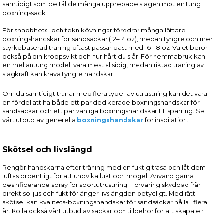
samtidigt som de tål de många upprepade slagen mot en tung
boxningssäck.
För snabbhets- och teknikövningar föredrar många lättare
boxningshandskar för sandsäckar (12–14 oz), medan tyngre och mer
styrkebaserad träning oftast passar bäst med 16–18 oz. Valet beror
också på din kroppsvikt och hur hårt du slår. För hemmabruk kan
en mellantung modell vara mest allsidig, medan riktad träning av
slagkraft kan kräva tyngre handskar.
Om du samtidigt tränar med flera typer av utrustning kan det vara
en fördel att ha både ett par dedikerade boxningshandskar för
sandsäckar och ett par vanliga boxningshandskar till sparring. Se
vårt utbud av generella
boxningshandskar
för inspiration.
Skötsel och livslängd
Rengör handskarna efter träning med en fuktig trasa och låt dem
luftas ordentligt för att undvika lukt och mögel. Använd gärna
desinficerande spray för sportutrustning. Förvaring skyddad från
direkt solljus och fukt förlänger livslängden betydligt. Med rätt
skötsel kan kvalitets-boxningshandskar för sandsäckar hålla i flera
år. Kolla också vårt utbud av säckar och tillbehör för att skapa en