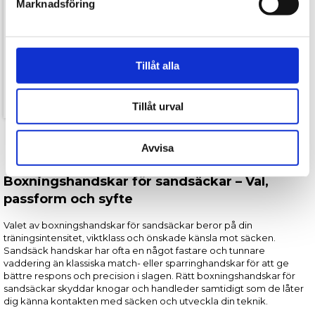
Marknadsföring
I lager
Vi använder enhetsidentifierare för att anpassa innehållet
och annonserna till användarna, tillhandahålla funktioner
för sociala medier och analysera vår trafik. Vi
Everlast Powerlock 2R
Boxningshandskar - Grå
vidarebefordrar även sådana identifierare och annan
Tillåt alla
999,00
information från din enhet till de sociala medier och
699,00
kr.
annons- och analysföretag som vi samarbetar med.
Tillåt urval
Dessa kan i sin tur kombinera informationen med annan
information som du har tillhandahållit eller som de har
samlat in när du har använt deras tjänster.
Avvisa
Boxningshandskar för sandsäckar – Val,
passform och syfte
Valet av boxningshandskar för sandsäckar beror på din
träningsintensitet, viktklass och önskade känsla mot säcken.
Sandsäck handskar har ofta en något fastare och tunnare
vaddering än klassiska match- eller sparringhandskar för att ge
bättre respons och precision i slagen. Rätt boxningshandskar för
sandsäckar skyddar knogar och handleder samtidigt som de låter
dig känna kontakten med säcken och utveckla din teknik.