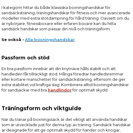
I kategorin hittar du både klassiska boxningshandskar för
sandsäcksträning, träningshandskar för fitness och mer avancerade
modeller med extra stötdämpning för hård träning. Oavsett om du
är nybörjare, fitnessboxare eller erfaren boxare kan du hitta
sandsäck handskar som passar din nivå och träningsform.
Se också -
Alla boxningshandskar
Passform och stöd
En bra passform innebär att din knytnäve hålls stabilt och att
handleden får tillräckligt stöd. Många föredrar handledsremmar
eller kortare manschetter för sandsäcksträning, eftersom de ger
extra stabilitet vid kraftiga slag. Kombinera alltid boxningshandskar
för sandsäckar med bra
handlindor
för optimalt skydd.
Träningsform och viktguide
När du tränar på boxningssäck är det viktigt att använda handskar
som är utvecklade just för denna typ av träning. Sandsäck handskar
är designade för att ge optimalt skydd för händer och knogar,