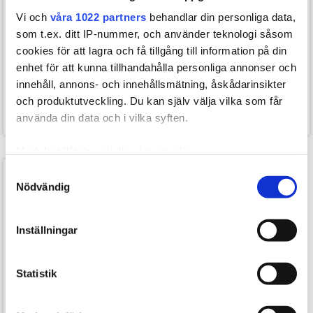
Vi och
våra 1022 partners
behandlar din personliga data,
I lager
I lager
som t.ex. ditt IP-nummer, och använder teknologi såsom
cookies för att lagra och få tillgång till information på din
Everlast Core 2
Everlast Elite 2 Pro
enhet för att kunna tillhandahålla personliga annonser och
Boxningshandskar - Svart
Boxningshandskar
innehåll, annons- och innehållsmätning, åskådarinsikter
499,00
3.299,00
och produktutveckling. Du kan själv välja vilka som får
399,00
kr.
2.799,00
kr.
använda din data och i vilka syften.
Med din tillåtelse skulle vi även vilja:
Samla in information om din geografiska plats som
Samtyckesval
SPARA 300,-
Nödvändig
kan ha en noggrannhet på upp till flera meter
Identifiera din enhet genom att aktivt skanna den för
specifika kännetecken (fingeravtryck)
Inställningar
Ta reda på mer om hur dina personliga uppgifter
behandlas och ställ in dina preferenser i
detaljsektionen
.
Statistik
Du kan ändra eller dra tillbaka ditt samtycke när som
helst från cookie-förklaringen.