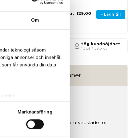
rlast Core
ningslindor
kr. 129,00
+ Lägg till
lå
Om
Snabb leverans
Hög kundnöjdhet
3–5 vardagar
4,5 på Trustpilot
änder teknologi såsom
rsonliga annonser och innehåll,
a som får använda din data
Recensioner
a meter
k)
lå)
ljsektionen
. Du kan ändra
Marknadsföring
t par premium boxningshandskar utvecklade för
andahålla funktioner för