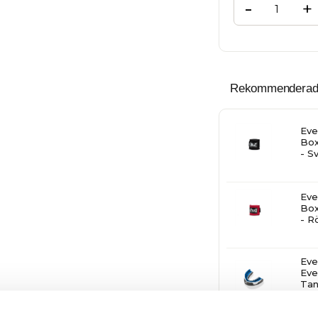
-
+
Rekommenderade t
Eve
Box
- S
Eve
Box
- R
Eve
Eve
Tan
Blå