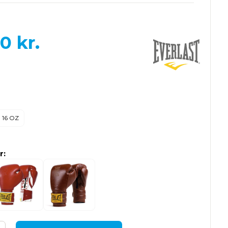
00
kr.
16 OZ
r: