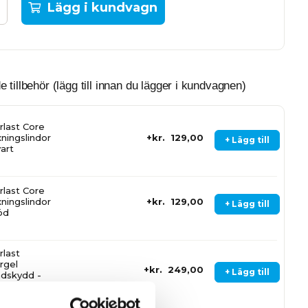
Lägg i kundvagn
illbehör (lägg till innan du lägger i kundvagnen)
rlast Core
ningslindor
kr. 129,00
+ Lägg till
vart
rlast Core
ningslindor
kr. 129,00
+ Lägg till
öd
rlast
rgel
kr. 249,00
+ Lägg till
dskydd -