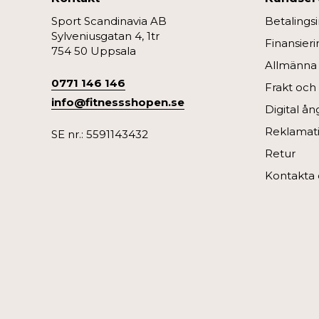
Sport Scandinavia AB
Betalings
Sylveniusgatan 4, 1tr
Finansieri
754 50 Uppsala
Allmänna v
0771 146 146
Frakt och
info@fitnessshopen.se
Digital å
Reklamati
SE nr.: 5591143432
Retur
Kontakta 