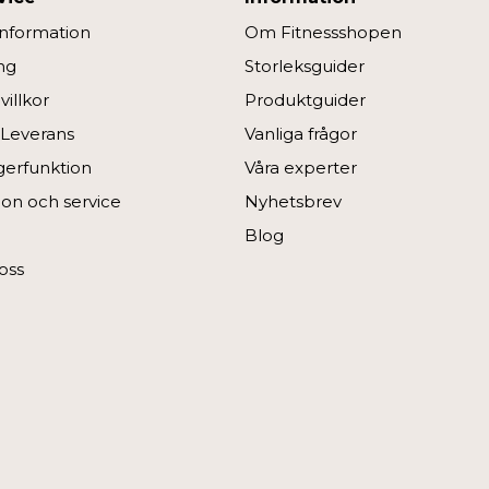
information
Om Fitnessshopen
ng
Storleksguider
illkor
Produktguider
 Leverans
Vanliga frågor
ngerfunktion
Våra experter
on och service
Nyhetsbrev
Blog
oss