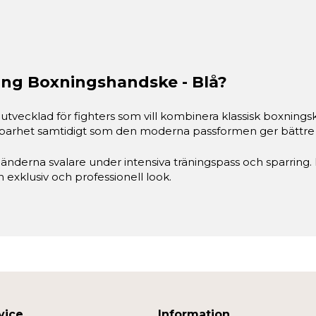
rring Boxningshandske - Blå?
r utvecklad för fighters som vill kombinera klassisk boxni
llbarhet samtidigt som den moderna passformen ger bättre 
a händerna svalare under intensiva träningspass och sparrin
xklusiv och professionell look.
vice
Information