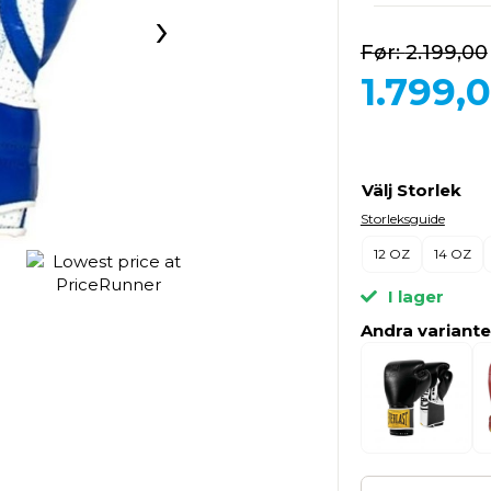
›
2.199,00
1.799,
Välj Storlek
Storleksguide
12 OZ
14 OZ
I lager
Andra variante