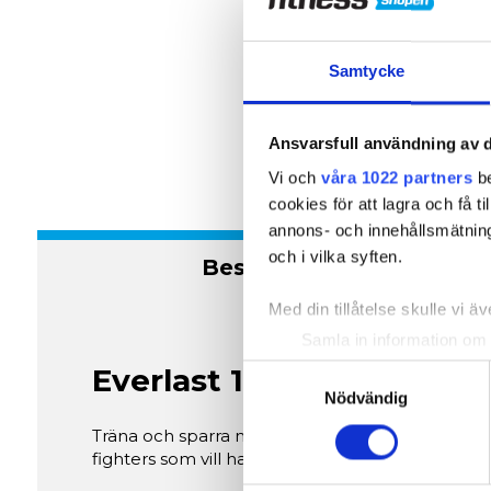
Samtycke
Ansvarsfull användning av d
Vi och
våra 1022 partners
be
cookies för att lagra och få t
annons- och innehållsmätning
och i vilka syften.
Beskrivning
Med din tillåtelse skulle vi äve
Samla in information om 
Identifiera din enhet gen
Everlast 1910 Hook & Lo
Samtyckesval
Ta reda på mer om hur dina pe
Nödvändig
eller dra tillbaka ditt samtyc
Träna och sparra med klassisk stil och modern 
fighters som vill ha hög hållbarhet, professione
Vi använder enhetsidentifierar