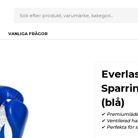
VANLIGA FRÅGOR
Everla
Sparri
(blå)
✔ Premiumläde
✔ Ventilerad ha
✔ Perfekta för 