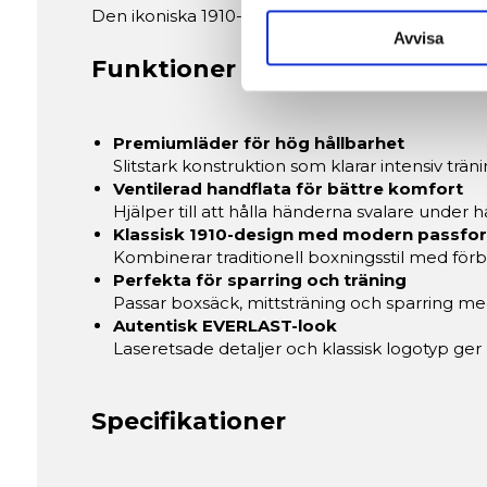
sociala medier och analysera 
Den ikoniska 1910-designen tillsammans med pre
till de sociala medier och a
Avvisa
med annan information som du 
Funktioner och fördelar
Premiumläder för hög hållbarhet
Slitstark konstruktion som klarar intensiv tr
Ventilerad handflata för bättre komfort
Hjälper till att hålla händerna svalare under 
Klassisk 1910-design med modern passfo
Kombinerar traditionell boxningsstil med förb
Perfekta för sparring och träning
Passar boxsäck, mittsträning och sparring med
Autentisk EVERLAST-look
Laseretsade detaljer och klassisk logotyp ger
Specifikationer