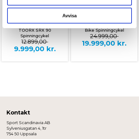
Dessa kan i sin tur kombinera informationen med annan
I lager
information som du har tillhandahållit eller som de har
I lager
samlat in när du har använt deras tjänster.
Avvisa
TOORX SRX 3500 Indoor
TOORX SRX 90
Bike Spinningcykel
24.999,00
Spinningcykel
12.899,00
19.999,00
kr.
9.999,00
kr.
Kontakt
Sport Scandinavia AB
Sylveniusgatan 4, 1tr
754 50 Uppsala