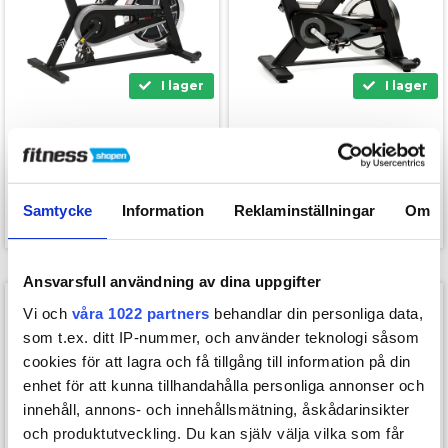
I lager
I lager
Toorx SRX-50
TOORX SRX 100
Spinningcykel
Spinningcykel
9.999,00
13.399,00
5.699,00
kr.
9.999,00
kr.
Samtycke
Information
Reklaminställningar
Om
Ansvarsfull användning av dina uppgifter
SPARA 3.800,-
SPARA 1.800,-
Vi och
våra 1022 partners
behandlar din personliga data,
som t.ex. ditt IP-nummer, och använder teknologi såsom
cookies för att lagra och få tillgång till information på din
enhet för att kunna tillhandahålla personliga annonser och
innehåll, annons- och innehållsmätning, åskådarinsikter
och produktutveckling. Du kan själv välja vilka som får