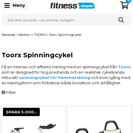
Meny
›
»
»
Startsida
Märken
TOORX
Toorx Spinningcykel
Toorx Spinningcykel
Få en intensiv och effektiv träning med en spinningcykel från
Toorx
,
som är designad för hög prestanda och en realistisk cykelkänsla.
Hitta rätt
spinningcykel för hemmaträning
och kom igång med
en träningsform som förbättrar både kondition och uthållighet.
Filter
SPARA 5.000,-