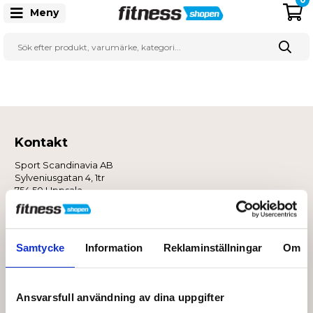
Meny
Kontakt
Sport Scandinavia AB
Sylveniusgatan 4, 1tr
754 50 Uppsala
0771 146 146
info@fitnessshopen.se
Samtycke
Information
Reklaminställningar
Om
SE nr.: 5591143432
Ansvarsfull användning av dina uppgifter
Kundservice