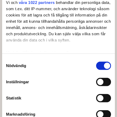
Vi och
våra 1022 partners
behandlar din personliga data,
Betalingsinformation
som t.ex. ditt IP-nummer, och använder teknologi såsom
Finansiering
cookies för att lagra och få tillgång till information på din
enhet för att kunna tillhandahålla personliga annonser och
Allmänna villkor
innehåll, annons- och innehållsmätning, åskådarinsikter
Frakt och Leverans
och produktutveckling. Du kan själv välja vilka som får
Digital ångerfunktion
använda din data och i vilka syften.
Reklamation och service
Retur
Med din tillåtelse skulle vi även vilja:
Kontakta oss
Samla in information om din geografiska plats som
Samtyckesval
Nödvändig
kan ha en noggrannhet på upp till flera meter
Information
Identifiera din enhet genom att aktivt skanna den för
specifika kännetecken (fingeravtryck)
Om Fitnessshopen
Inställningar
Ta reda på mer om hur dina personliga uppgifter
Storleksguider
behandlas och ställ in dina preferenser i
detaljsektionen
.
Produktguider
Statistik
Du kan ändra eller dra tillbaka ditt samtycke när som
Vanliga frågor
helst från cookie-förklaringen.
Våra experter
Marknadsföring
Nyhetsbrev