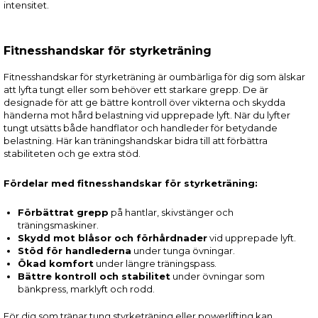
intensitet.
Fitnesshandskar för styrketräning
Fitnesshandskar för styrketräning är oumbärliga för dig som älskar
att lyfta tungt eller som behöver ett starkare grepp. De är
designade för att ge bättre kontroll över vikterna och skydda
händerna mot hård belastning vid upprepade lyft. När du lyfter
tungt utsätts både handflator och handleder för betydande
belastning. Här kan träningshandskar bidra till att förbättra
stabiliteten och ge extra stöd.
Fördelar med fitnesshandskar för styrketräning:
Förbättrat grepp
på hantlar, skivstänger och
träningsmaskiner.
Skydd mot blåsor och förhårdnader
vid upprepade lyft.
Stöd för handlederna
under tunga övningar.
Ökad komfort
under längre träningspass.
Bättre kontroll och stabilitet
under övningar som
bänkpress, marklyft och rodd.
För dig som tränar tung styrketräning eller powerlifting kan