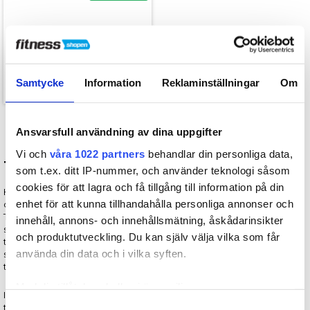
Adidas Handledsskydd - 8
cm
275,00
kr.
Samtycke
Information
Reklaminställningar
Om
Ansvarsfull användning av dina uppgifter
Vi och
våra 1022 partners
behandlar din personliga data,
Träningshandskar för alla typer av träning
som t.ex. ditt IP-nummer, och använder teknologi såsom
cookies för att lagra och få tillgång till information på din
Hos Fitnessshopen.se hittar du ett stort utbud av träningshandskar
enhet för att kunna tillhandahålla personliga annonser och
och fitnesshandskar från välkända
fitness märken
som Adidas,
Tunturi och Toorx. Träningshandskar förbättrar ditt grepp och
innehåll, annons- och innehållsmätning, åskådarinsikter
skyddar dina händer under styrketräning, crossfit och funktionell
och produktutveckling. Du kan själv välja vilka som får
träning. De minskar risken för blåsor och förhårdnader, samtidigt
använda din data och i vilka syften.
som de ger bättre kontroll över hantlar, skivstänger och
träningsmaskiner.
Med din tillåtelse skulle vi även vilja:
I sortimentet hittar du träningshandskar för många olika behov och
Samla in information om din geografiska plats som
Samtyckesval
träningsformer. Du kan välja mellan modeller med eller utan fingrar,