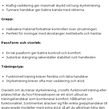
Kraftig vaddering ger maximalt skydd vid tung styrketräning.
Tunnare handskar ger bättre känsla med vikterna.
Grepp:
Halksäkra material förbättrar kontrollen över utrustningen.
Perfekt för övningar med skivstänger, kettlebells och hantlar.
Passform och storlek:
En tät passform ger bättre kontroll och komfort.
Justerbar stängning säkerställer stabilitet runt handleden.
Träningstyp:
Funktionell träning kräver flexibla och lätta handskar.
Styrketräning kräver ofta mer vaddering och stöd.
Oavsett om du tränar styrketräning, crossfit, funktionell träning eller
pilates hittar du hos Fitnessshopen.se ett stort utbud av
träningshandskar som kombinerar komfort, hållbarhet och
funktionalitet. Sortimentet sträcker sig från enkla grepphandskar till
avancerade modeller med extra stöd, så att du alltid kan hitta den