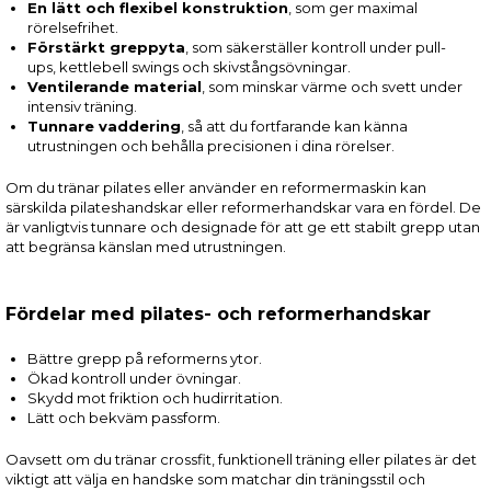
En lätt och flexibel konstruktion
, som ger maximal
rörelsefrihet.
Förstärkt greppyta
, som säkerställer kontroll under pull-
ups, kettlebell swings och skivstångsövningar.
Ventilerande material
, som minskar värme och svett under
intensiv träning.
Tunnare vaddering
, så att du fortfarande kan känna
utrustningen och behålla precisionen i dina rörelser.
Om du tränar pilates eller använder en reformermaskin kan
särskilda pilateshandskar eller reformerhandskar vara en fördel. De
är vanligtvis tunnare och designade för att ge ett stabilt grepp utan
att begränsa känslan med utrustningen.
Fördelar med pilates- och reformerhandskar
Bättre grepp på reformerns ytor.
Ökad kontroll under övningar.
Skydd mot friktion och hudirritation.
Lätt och bekväm passform.
Oavsett om du tränar crossfit, funktionell träning eller pilates är det
viktigt att välja en handske som matchar din träningsstil och