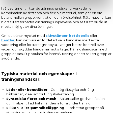
I vårt sortiment hittar du träningshandskar tillverkade i en
kombination av slitstarka och flexibla material, som ger en bra
balans mellan grepp, ventilation och rörelsefrihet. Rätt material kan
bidra till att förbättra din träningsupplevelse och se till att du får ut
mesta möjliga av dina övningar.
Om du tränar mycket med
skivstänger
,
kettlebells
eller
hantlar
, kan det vara en fördel att välja handskar med extra
vaddering eller förstärkt greppyta. Det ger bättre kontroll över
vikten och skyddar händerna mot slitage. Träningshandskar med
grepp är särskilt populära för intensiv träning där ett säkert grepp är
avgörande.
Typiska material och egenskaper i
träningshandskar:
Läder eller konstläder
– Ger hög slitstyrka och lång
hållbarhet, idealiskt för tung styrketräning.
Syntetiska fibrer och mesh
– Säkerställer god ventilation
och hjälper till att hålla händerna torra under träning.
Silikon- eller gummibeläggning
– Förbättrar greppet på
skivstänger, hantlar och träningsmaskiner.