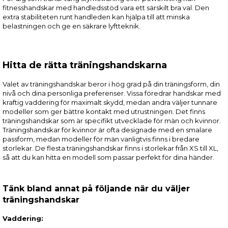
fitnesshandskar med handledsstöd vara ett särskilt bra val. Den
extra stabiliteten runt handleden kan hjälpa till att minska
belastningen och ge en säkrare lyftteknik.
Hitta de rätta träningshandskarna
Valet av träningshandskar beror i hög grad på din träningsform, din
nivå och dina personliga preferenser. Vissa föredrar handskar med
kraftig vaddering för maximalt skydd, medan andra väljer tunnare
modeller som ger bättre kontakt med utrustningen. Det finns
träningshandskar som är specifikt utvecklade för män och kvinnor.
Träningshandskar för kvinnor är ofta designade med en smalare
passform, medan modeller för män vanligtvis finns i bredare
storlekar. De flesta träningshandskar finns i storlekar från XS till XL,
så att du kan hitta en modell som passar perfekt för dina händer.
Tänk bland annat på följande när du väljer
träningshandskar
Vaddering: