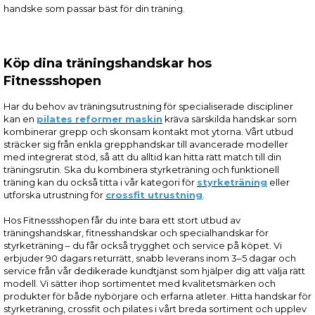
handske som passar bäst för din träning.
Köp dina träningshandskar hos
Fitnessshopen
Har du behov av träningsutrustning för specialiserade discipliner
kan en
pilates reformer maskin
kräva särskilda handskar som
kombinerar grepp och skonsam kontakt mot ytorna. Vårt utbud
sträcker sig från enkla grepphandskar till avancerade modeller
med integrerat stöd, så att du alltid kan hitta rätt match till din
träningsrutin. Ska du kombinera styrketräning och funktionell
träning kan du också titta i vår kategori för
styrketräning
eller
utforska utrustning för
crossfit utrustning
.
Hos Fitnessshopen får du inte bara ett stort utbud av
träningshandskar, fitnesshandskar och specialhandskar för
styrketräning – du får också trygghet och service på köpet. Vi
erbjuder 90 dagars returrätt, snabb leverans inom 3–5 dagar och
service från vår dedikerade kundtjänst som hjälper dig att välja rätt
modell. Vi sätter ihop sortimentet med kvalitetsmärken och
produkter för både nybörjare och erfarna atleter. Hitta handskar för
styrketräning, crossfit och pilates i vårt breda sortiment och upplev