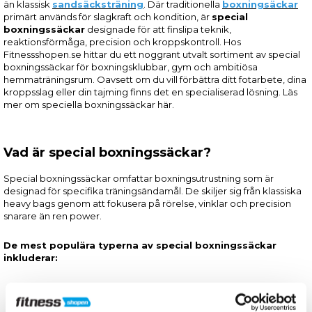
än klassisk
sandsäcksträning
. Där traditionella
boxning
säckar
primärt används för slagkraft och kondition, är
special
boxningssäckar
designade för att finslipa teknik,
reaktionsförmåga, precision och kroppskontroll. Hos
Fitnessshopen.se hittar du ett noggrant utvalt sortiment av special
boxningssäckar för boxningsklubbar, gym och ambitiösa
hemmaträningsrum. Oavsett om du vill förbättra ditt fotarbete, dina
kroppsslag eller din tajming finns det en specialiserad lösning. Läs
mer om speciella boxningssäckar här.
Vad är special boxningssäckar?
Special boxningssäckar omfattar boxningsutrustning som är
designad för specifika träningsändamål. De skiljer sig från klassiska
heavy bags genom att fokusera på rörelse, vinklar och precision
snarare än ren power.
De mest populära typerna av special boxningssäckar
inkluderar:
Boxningsstavar.
Torpedo-boxningssäck.
Bodyshot-boxningssäck.