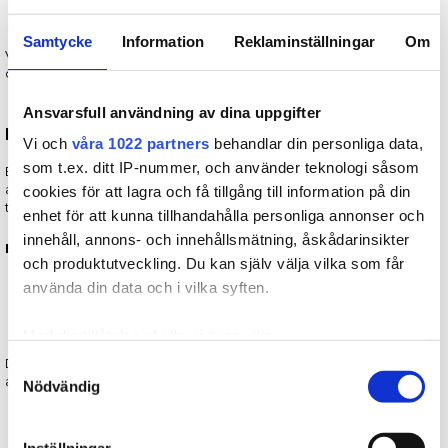
Boxningsbollar.
Samtycke
Information
Reklaminställningar
Om
Varje typ stödjer olika delar av boxningsträningen. Läs mer om de
olika typerna nedan.
Ansvarsfull användning av dina uppgifter
Boxningsstavar – Precision och rörelse
Vi och
våra 1022 partners
behandlar din personliga data,
som t.ex. ditt IP-nummer, och använder teknologi såsom
Boxningsstavar är idealiska för att träna precisa slag och korrekt
avstånd. De används ofta i teknisk träning där fokus ligger på att
cookies för att lagra och få tillgång till information på din
träffa små mål med hög precision.
enhet för att kunna tillhandahålla personliga annonser och
innehåll, annons- och innehållsmätning, åskådarinsikter
Boxningsstavar utvecklar:
och produktutveckling. Du kan själv välja vilka som får
använda din data och i vilka syften.
Slagprecision.
Snabba kombinationer.
Kontroll över rörelsemönster.
Med din tillåtelse skulle vi även vilja:
Samla in information om din geografiska plats som
De är ett effektivt redskap för både nybörjare och erfarna som vill
Samtyckesval
arbeta målinriktat med teknik.
Nödvändig
kan ha en noggrannhet på upp till flera meter
Identifiera din enhet genom att aktivt skanna den för
specifika kännetecken (fingeravtryck)
Inställningar