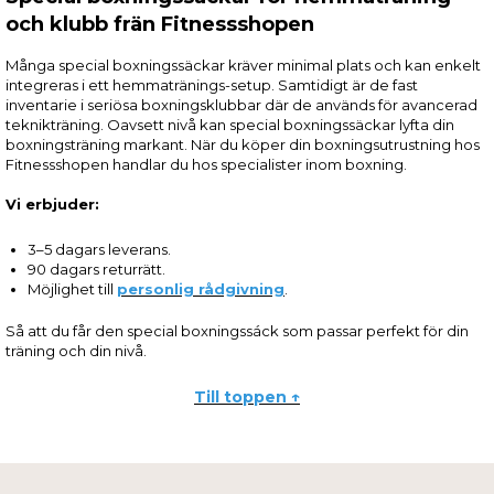
och klubb frän Fitnessshopen
Många special boxningssäckar kräver minimal plats och kan enkelt
integreras i ett hemmatränings-setup. Samtidigt är de fast
inventarie i seriösa boxningsklubbar där de används för avancerad
teknikträning. Oavsett nivå kan special boxningssäckar lyfta din
boxningsträning markant. När du köper din boxningsutrustning hos
Fitnessshopen handlar du hos specialister inom boxning.
Vi erbjuder:
3–5 dagars leverans.
90 dagars returrätt.
Möjlighet till
personlig rådgivning
.
Så att du får den special boxningssáck som passar perfekt för din
träning och din nivå.
Till toppen ↑