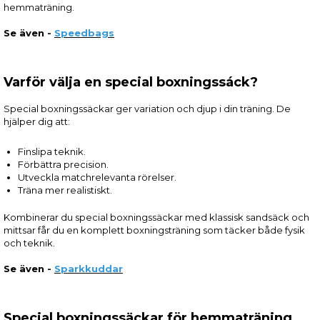
hemmaträning.
Se även -
Speedbags
Varför välja en special boxningssáck?
Special boxningssäckar ger variation och djup i din träning. De
hjälper dig att:
Finslipa teknik.
Förbättra precision.
Utveckla matchrelevanta rörelser.
Träna mer realistiskt.
Kombinerar du special boxningssäckar med klassisk sandsäck och
mittsar får du en komplett boxningsträning som täcker både fysik
och teknik.
Se även -
Sparkkuddar
Special boxningssäckar för hemmaträning