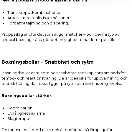
Med en bodyshot-boxningssäck kan du:
Träna kroppskombinationer.
Arbeta med realistiska målzoner.
Förbättra tajming och placering.
Kroppsslag är ofta det som avgör matcher – och denna typ av
special boxningssáck gör det möjligt att träna dem specifikt.
Boxningsbollar – Snabbhet och rytm
Boxningsbollar är mindre och snabbare redskap som används för
tempo- och reaktionsträning. De är idealiska för uppvärmning och
teknisk träning där fokus ligger på rytm och kontinuerlig rörelse.
Boxningsbollar stärker:
Koordination.
Uthållighet i axlarna.
Slagtempo.
De tar minimalt med plats och är därför också lämpliga för