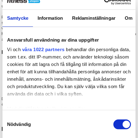
så att du kan aktivera både under- och överkropp – sittande och
utan stora maskiner.
Pedaltränaren är en kompakt och flexibel lösning för dig som vill ha
Samtycke
Information
Reklaminställningar
Om
skonsam rörelse eller rehabilitering i hemmet. Den placeras
vanligtvis framför en stol, soffa eller på ett bord för armträning – och
hjälper dig att bibehålla rörlighet och öka blodcirkulationen genom
att stärka lår- och vadmuskulatur eller axlar, armar och rygg.
Ansvarsfull användning av dina uppgifter
Vi och
våra 1022 partners
behandlar din personliga data,
Pedaltränaren används typiskt till:
som t.ex. ditt IP-nummer, och använder teknologi såsom
cookies för att lagra och få tillgång till information på din
Kontorsfitness.
Lätt daglig motion.
enhet för att kunna tillhandahålla personliga annonser och
Rehabilitering efter skada.
innehåll, annons- och innehållsmätning, åskådarinsikter
Aktivering vid stillasittande arbete.
och produktutveckling. Du kan själv välja vilka som får
Förebyggande av stelhet i ben och armar.
använda din data och i vilka syften.
Du kan också se
alla våra motionscyklar
eller sittcyklar om du
önskar en större lösning.
Med din tillåtelse skulle vi även vilja:
Samla in information om din geografiska plats som
Samtyckesval
Nödvändig
kan ha en noggrannhet på upp till flera meter
Fördelar med en pedaltränare
Identifiera din enhet genom att aktivt skanna den för