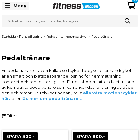
Meny
›
»
»
Startsida
Rehabilitering
Rehabiliteringsmaskiner
Pedaltränare
Pedaltränare
En pedaltränare – även kallad soffcykel, fotcykel eller handcykel –
är en smart och platsbesparande lösning för hemmaträning,
kontoret och rehabilitering. Hos Fitnessshopen hittar du ett utbud
av kompakta pedaltränare som kan användas för träning av både
ben och armar. Se utbudet nedan, kolla
alla våra motionscyklar
här.
eller
läs mer om pedaltränare ↓
Filter
SPARA 300,-
SPARA 800,-