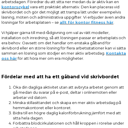
arbetsdagen. Föredrar du att sitta ner medan du är aktiv kan en
kontorscykel
vara ett praktiskt alternativ. Den kan placeras vid
skrivbordet och gör det möjligt att trampa lätt under exempelvis
läsning, möten och administrativa uppgifter. Vi erbjuder även andra
lösningar för arbetsplatsen – se
allt för kontor fitness här
.
Vi hjälper gärna till med rådgivning om val av rätt modeller,
installation och inredning, så att lösningen passar er arbetsplats och
era behov. Oavsett om det handlar om enstaka gåband för
skrivbord eller en större lösning för flera arbetsstationer kan vi sätta
samman en lösning som stödjer en mer aktiv arbetsdag.
Kontakta
oss här
för att höra mer om era möjligheter.
Fördelar med att ha ett gåband vid skrivbordet
Öka din dagliga aktivitet utan att avbryta arbetet genom att
gå medan du svarar på e-post, deltar i onlinemöten eller
arbetar vid datorn.
Minska stillasittandet och skapa en mer aktiv arbetsdag på
hemmakontoret eller kontoret.
Bidra till en högre daglig kaloriförbrukning jämfört med att
sitta hela dagen.
Förbättra blodcirkulationen och håll kroppen i rörelse under