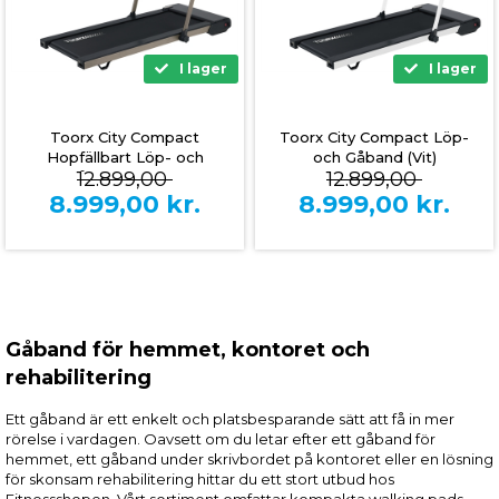
I lager
I lager
Toorx City Compact
Toorx City Compact Löp-
Hopfällbart Löp- och
och Gåband (Vit)
12.899,00
12.899,00
Gåband (Brons)
8.999,00
kr.
8.999,00
kr.
Gåband för hemmet, kontoret och
rehabilitering
Ett gåband är ett enkelt och platsbesparande sätt att få in mer
rörelse i vardagen. Oavsett om du letar efter ett gåband för
hemmet, ett gåband under skrivbordet på kontoret eller en lösning
för skonsam rehabilitering hittar du ett stort utbud hos
Fitnessshopen. Vårt sortiment omfattar kompakta walking pads,