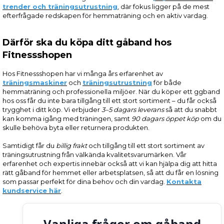
trender och träningsutrustning
, där fokus ligger på de mest
efterfrågade redskapen för hemmaträning och en aktiv vardag.
Därför ska du köpa ditt gåband hos
Fitnessshopen
Hos Fitnessshopen har vi många års erfarenhet av
träningsmaskiner
och
träningsutrustning
för både
hemmaträning och professionella miljöer. När du köper ett ggband
hos oss får du inte bara tillgång till ett stort sortiment – du får också
trygghet i ditt köp. Vi erbjuder
3–5 dagars leverans
så att du snabbt
kan komma igång med träningen, samt
90 dagars öppet köp
om du
skulle behöva byta eller returnera produkten.
Samtidigt får du
billig frakt
och tillgång till ett stort sortiment av
träningsutrustning från välkända kvalitetsvarumärken. Vår
erfarenhet och expertis innebär också att vi kan hjälpa dig att hitta
rätt gåband för hemmet eller arbetsplatsen, så att du får en lösning
som passar perfekt för dina behov och din vardag.
Kontakta
kundservice här
.
Vanliga frågor om gåband