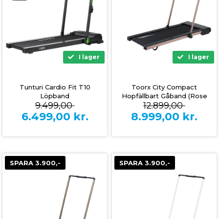
I lager
I lager
Tunturi Cardio Fit T10
Toorx City Compact
Löpband
Hopfällbart Gåband (Rose
9.499,00
12.899,00
Gold)
6.499,00
kr.
8.999,00
kr.
SPARA 3.900,-
SPARA 3.900,-