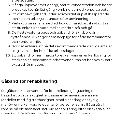
arbetsdagen.
Många upplever mer energi, bättre koncentration och högre
produktivitet när lätt gång kombineras med kontorsarbete.
Ett kompakt gåband under skrivbordet är platsbesparande
och kan enkelt skjutas undan efter användning.
Perfekt tillsammans med ett höj- och sänkbart skrivbord så
att du enkelt kan växla mellan att sitta, stå och gå.
De flesta walking pads och gåband för skrivbord är
tystgående, vilket gör dem lämpliga för både hemmakontor
och kontorsmiljöer.
Gör det enklare att nå det rekommenderade dagliga antalet
steg även under hektiska arbetsdagar.
Ett gåband för hemmakontoret kan vara en enkel lösning för
att skapa hälsosammare arbetsvanor utan att behöva avsätta
extra tid för motion.
Gåband för rehabilitering
Ett gåband kan användas för kontrollerad gångträning där
hastighet och varaktighet anpassas efter användarens nivå.
Modeller med låg starthastighet, stabila handtag och tydlig
manövrering kan vara relevanta för personer som vill återgå till
rörelse på ett skonsamt sätt. Vid rehabilitering efter en skada eller
operation bör träningen alltid anpassas i samråd med en