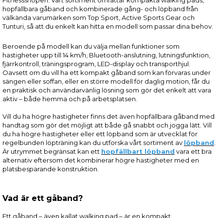
hopfällbara gåband och kombinerade gång- och löpband från
välkända varumärken som Top Sport, Active Sports Gear och
Tunturi, så att du enkelt kan hitta en modell som passar dina behov.
Beroende på modell kan du välja mellan funktioner som
hastigheter upp till 14 km/h, Bluetooth-anslutning, lutningsfunktion,
fjärrkontroll, träningsprogram, LED-display och transporthjul.
Oavsett om du vill ha ett kompakt gåband som kan förvaras under
sängen eller soffan, eller en större modell för daglig motion, får du
en praktisk och användarvänlig lösning som gör det enkelt att vara
aktiv – både hemma och på arbetsplatsen.
Vill du ha högre hastigheter finns det även hopfällbara gåband med
handtag som gör det möjligt att både gå snabbt och jogga lätt. Vill
du ha högre hastigheter eller ett löpband som är utvecklat för
regelbunden löpträning kan du utforska vårt sortiment av
löpband
.
Är utrymmet begränsat kan ett
hopfällbart löpband
vara ett bra
alternativ eftersom det kombinerar högre hastigheter med en
platsbesparande konstruktion.
Vad är ett gåband?
Ett gåband – även kallat walking pad – är en kompakt