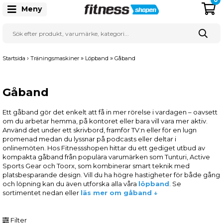
Meny
›
»
»
Startsida
Träningsmaskiner
Löpband
Gåband
Gåband
Ett gåband gör det enkelt att få in mer rörelse i vardagen – oavsett
om du arbetar hemma, på kontoret eller bara vill vara mer aktiv.
Använd det under ett skrivbord, framför TV:n eller för en lugn
promenad medan du lyssnar på podcasts eller deltar i
onlinemöten. Hos Fitnessshopen hittar du ett gediget utbud av
kompakta gåband från populära varumärken som Tunturi, Active
Sports Gear och Toorx, som kombinerar smart teknik med
platsbesparande design. Vill du ha högre hastigheter för både gång
och löpning kan du även utforska alla våra
löpband
. Se
sortimentet nedan eller
läs mer om gåband ↓
Filter