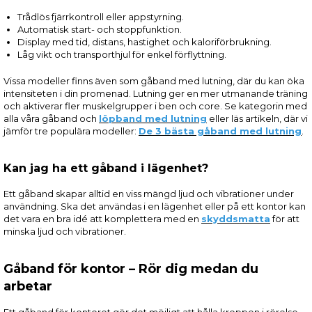
Trådlös fjärrkontroll eller appstyrning.
Automatisk start- och stoppfunktion.
Display med tid, distans, hastighet och kaloriförbrukning.
Låg vikt och transporthjul för enkel förflyttning.
Vissa modeller finns även som gåband med lutning, där du kan öka
intensiteten i din promenad. Lutning ger en mer utmanande träning
och aktiverar fler muskelgrupper i ben och core. Se kategorin med
alla våra gåband och
löpband med lutning
eller läs artikeln, där vi
jämför tre populära modeller:
De 3 bästa gåband med lutning
.
Kan jag ha ett gåband i lägenhet?
Ett gåband skapar alltid en viss mängd ljud och vibrationer under
användning. Ska det användas i en lägenhet eller på ett kontor kan
det vara en bra idé att komplettera med en
skyddsmatta
för att
minska ljud och vibrationer.
Gåband för kontor – Rör dig medan du
arbetar
Ett gåband för kontoret gör det möjligt att hålla kroppen i rörelse