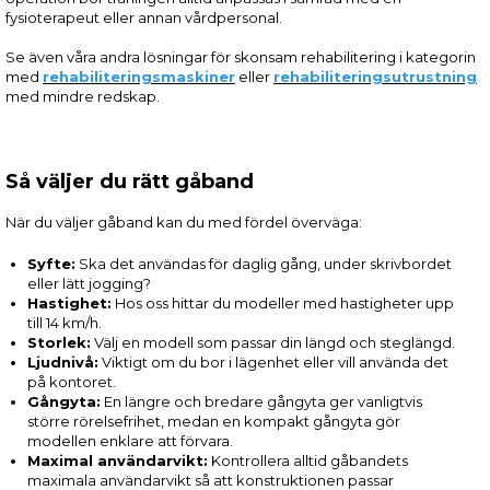
fysioterapeut eller annan vårdpersonal.
Se även våra andra lösningar för skonsam rehabilitering i kategorin
med
rehabiliteringsmaskiner
eller
rehabiliteringsutrustning
med mindre redskap.
Så väljer du rätt gåband
När du väljer gåband kan du med fördel överväga:
Syfte:
Ska det användas för daglig gång, under skrivbordet
eller lätt jogging?
Hastighet:
Hos oss hittar du modeller med hastigheter upp
till 14 km/h.
Storlek:
Välj en modell som passar din längd och steglängd.
Ljudnivå:
Viktigt om du bor i lägenhet eller vill använda det
på kontoret.
Gångyta:
En längre och bredare gångyta ger vanligtvis
större rörelsefrihet, medan en kompakt gångyta gör
modellen enklare att förvara.
Maximal användarvikt:
Kontrollera alltid gåbandets
maximala användarvikt så att konstruktionen passar