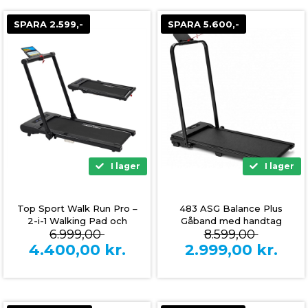
SPARA 2.599,-
SPARA 5.600,-
I lager
I lager
Top Sport Walk Run Pro –
483 ASG Balance Plus
2-i-1 Walking Pad och
Gåband med handtag
6.999,00
8.599,00
Löpband
4.400,00
kr.
2.999,00
kr.