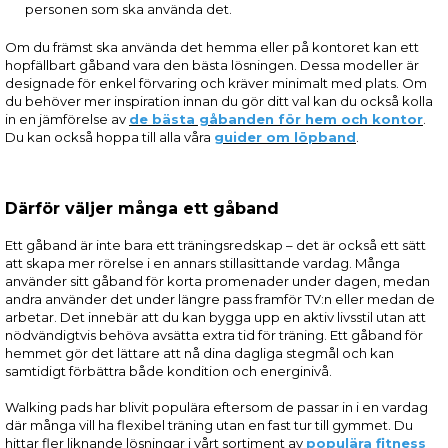
personen som ska använda det.
Om du främst ska använda det hemma eller på kontoret kan ett
hopfällbart gåband vara den bästa lösningen. Dessa modeller är
designade för enkel förvaring och kräver minimalt med plats. Om
du behöver mer inspiration innan du gör ditt val kan du också kolla
in en jämförelse av
de bästa gåbanden för hem och kontor
.
Du kan också hoppa till alla våra
guider om löpband
.
Därför väljer många ett gåband
Ett gåband är inte bara ett träningsredskap – det är också ett sätt
att skapa mer rörelse i en annars stillasittande vardag. Många
använder sitt gåband för korta promenader under dagen, medan
andra använder det under längre pass framför TV:n eller medan de
arbetar. Det innebär att du kan bygga upp en aktiv livsstil utan att
nödvändigtvis behöva avsätta extra tid för träning. Ett gåband för
hemmet gör det lättare att nå dina dagliga stegmål och kan
samtidigt förbättra både kondition och energinivå.
Walking pads har blivit populära eftersom de passar in i en vardag
där många vill ha flexibel träning utan en fast tur till gymmet. Du
hittar fler liknande lösningar i vårt sortiment av
populära fitness