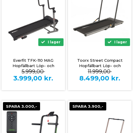
I lager
I lager
Everfit TFK-110 MAG
Toorx Street Compact
Hopfällbart Löp- och
Hopfällbart Löp- och
5.999,00
11.999,00
Gåband
Gåband
3.999,00
kr.
8.499,00
kr.
SPARA 3.000,-
SPARA 3.900,-