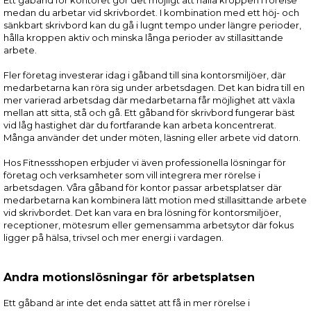
medan du arbetar vid skrivbordet. I kombination med ett höj- och
sänkbart skrivbord kan du gå i lugnt tempo under längre perioder,
hålla kroppen aktiv och minska långa perioder av stillasittande
arbete.
Fler företag investerar idag i gåband till sina kontorsmiljöer, där
medarbetarna kan röra sig under arbetsdagen. Det kan bidra till en
mer varierad arbetsdag där medarbetarna får möjlighet att växla
mellan att sitta, stå och gå. Ett gåband för skrivbord fungerar bäst
vid låg hastighet där du fortfarande kan arbeta koncentrerat.
Många använder det under möten, läsning eller arbete vid datorn.
Hos Fitnessshopen erbjuder vi även professionella lösningar för
företag och verksamheter som vill integrera mer rörelse i
arbetsdagen. Våra gåband för kontor passar arbetsplatser där
medarbetarna kan kombinera lätt motion med stillasittande arbete
vid skrivbordet. Det kan vara en bra lösning för kontorsmiljöer,
receptioner, mötesrum eller gemensamma arbetsytor där fokus
ligger på hälsa, trivsel och mer energi i vardagen.
Andra motionslösningar för arbetsplatsen
Ett gåband är inte det enda sättet att få in mer rörelse i