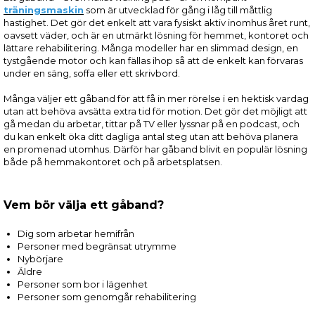
träningsmaskin
som är utvecklad för gång i låg till måttlig
hastighet. Det gör det enkelt att vara fysiskt aktiv inomhus året runt,
oavsett väder, och är en utmärkt lösning för hemmet, kontoret och
lättare rehabilitering. Många modeller har en slimmad design, en
tystgående motor och kan fällas ihop så att de enkelt kan förvaras
under en säng, soffa eller ett skrivbord.
Många väljer ett gåband för att få in mer rörelse i en hektisk vardag
utan att behöva avsätta extra tid för motion. Det gör det möjligt att
gå medan du arbetar, tittar på TV eller lyssnar på en podcast, och
du kan enkelt öka ditt dagliga antal steg utan att behöva planera
en promenad utomhus. Därför har gåband blivit en populär lösning
både på hemmakontoret och på arbetsplatsen.
Vem bör välja ett gåband?
Dig som arbetar hemifrån
Personer med begränsat utrymme
Nybörjare
Äldre
Personer som bor i lägenhet
Personer som genomgår rehabilitering