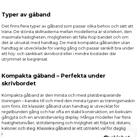
Typer av gåband
Det finns flera typer av gåband som passar olika behov och sätt att
träna. De största skillnaderna mellan modellerna är storleken, den
maximala hastigheten, möjligheten att fälla ihop bandet och om
det är utrustat med handtag. De mest kompakta gåbanden utan
handtag är utvecklade för vanlig gång och passar särskilt bra under
ett höj- och sänkbart skrivbord eller i mindre bostäder där
utrymmet är begränsat.
Kompakta gåband – Perfekta under
skrivbordet
Kompakta gåband är den minsta och mest platsbesparande
lösningen – kanske till och med den minsta typen av träningsmaskin
som finns. Ett klassiskt gåband utan handtag är utvecklat för
regelbunden gång och har ofta en stabil konstruktion, en bekväm
gångyta och en användarvänlig display. Många modeller har flera
hastighetsnivåer, stötdämpning och möjlighet att följa tid, distans,
kalorier och steg. Klassiska gåband är ett utmärkt val för daglig
motion under skrivbordet på kontoret eller hemma.