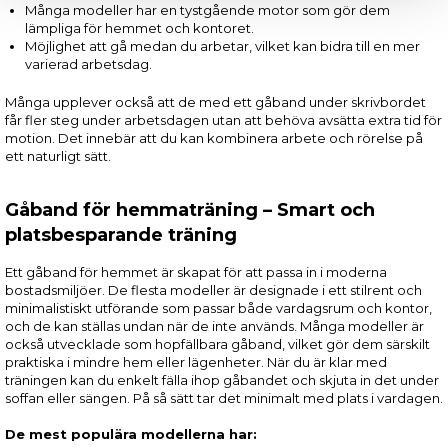
Många modeller har en tystgående motor som gör dem
lämpliga för hemmet och kontoret.
Möjlighet att gå medan du arbetar, vilket kan bidra till en mer
varierad arbetsdag.
Många upplever också att de med ett gåband under skrivbordet
får fler steg under arbetsdagen utan att behöva avsätta extra tid för
motion. Det innebär att du kan kombinera arbete och rörelse på
ett naturligt sätt.
Gåband för hemmaträning – Smart och
platsbesparande träning
Ett gåband för hemmet är skapat för att passa in i moderna
bostadsmiljöer. De flesta modeller är designade i ett stilrent och
minimalistiskt utförande som passar både vardagsrum och kontor,
och de kan ställas undan när de inte används. Många modeller är
också utvecklade som hopfällbara gåband, vilket gör dem särskilt
praktiska i mindre hem eller lägenheter. När du är klar med
träningen kan du enkelt fälla ihop gåbandet och skjuta in det under
soffan eller sängen. På så sätt tar det minimalt med plats i vardagen.
De mest populära modellerna har: