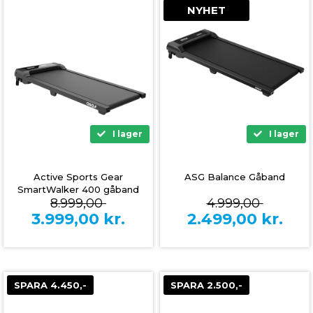
NYHET
I lager
I lager
Active Sports Gear
ASG Balance Gåband
SmartWalker 400 gåband
8.999,00
4.999,00
3.999,00
kr.
2.499,00
kr.
SPARA 4.450,-
SPARA 2.500,-