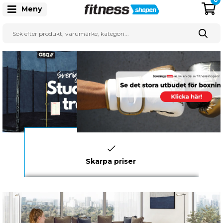
Meny
Snabb leverans
3-5 dagar
90 dagars öppet köp
Skarpa priser
0771 146 146
10.00-12.00
-