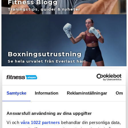
Fitness Blogg
Träningstips, guider & nyheter
Boxningsutrustning
Se hela urvalet från Everlast här!
Din specialist på gym utrustning
Välkommen till Fitnessshopen – Din specialist på gym utrustning!
Samtycke
Information
Reklaminställningar
Om
Hos Fitnessshopen är vi experter på allt inom träning och fitness. Vi
erbjuder ett brett utbud av gym utrustning och träningsredskap,
inkludert: Träningsmaskiner, styrketräning, crossfitutrustning och
mycket mer – både för hemmet och professionella
Ansvarsfull användning av dina uppgifter
träningsanläggningar. Dessutom hittar du ett stort sortiment av
boxningsutrustning från ledande varumärken, med allt från
Vi och
våra 1022 partners
behandlar din personliga data,
boxningshandskar och boxningssäckar till boxningsskydd för både