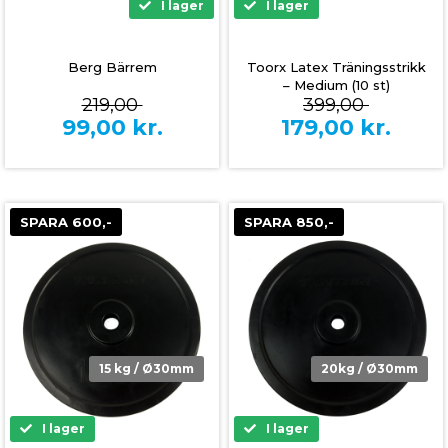
I lager
I lager
Berg Bärrem
Toorx Latex Träningsstrikk
– Medium (10 st)
219,00
399,00
99,00
kr.
179,00
kr.
SPARA 600,-
SPARA 850,-
15 kg / Ø30mm
20kg / Ø30mm
I lager
I lager