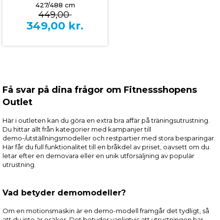
427/488 cm
449,00
349,00
kr.
Få svar på dina frågor om Fitnessshopens
Outlet
Här i outleten kan du göra en extra bra affär på träningsutrustning.
Du hittar allt från kategorier med kampanjer till
demo-/utställningsmodeller och restpartier med stora besparingar.
Här får du full funktionalitet till en bråkdel av priset, oavsett om du
letar efter en demovara eller en unik utförsäljning av populär
utrustning.
Vad betyder demomodeller?
Om en motionsmaskin är en demo-modell framgår det tydligt, så
att du inte är osäker. Det betyder vanligtvis att utrustningen har