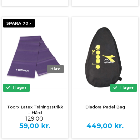
SPARA 70,-
Hård
I lager
I lager
Toorx Latex Träningsstrikk
Diadora Padel Bag
– Hård
129,00
59,00
kr.
449,00
kr.