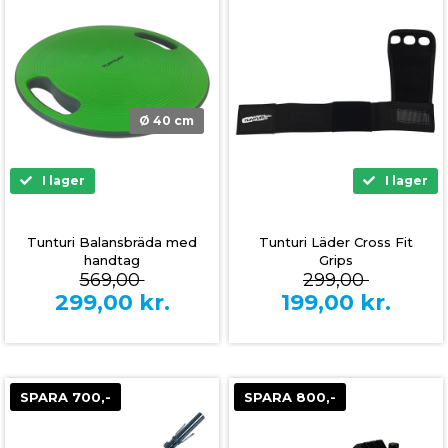
Ø 40 cm
I lager
I lager
Tunturi Balansbräda med
Tunturi Läder Cross Fit
handtag
Grips
569,00
299,00
299,00
kr.
199,00
kr.
SPARA 700,-
SPARA 800,-