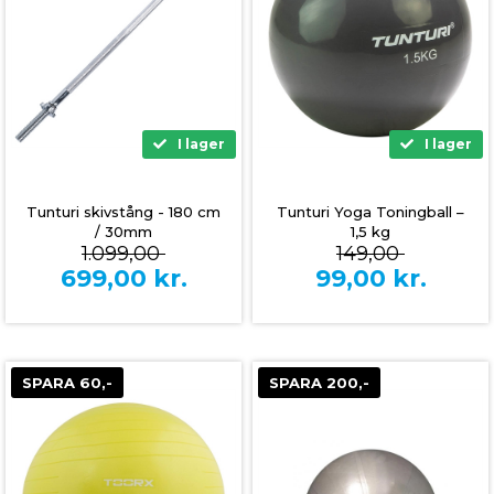
I lager
I lager
Tunturi Yoga Toningball –
Tunturi skivstång - 180 cm
1,5 kg
/ 30mm
149,00
1.099,00
99,00
kr.
699,00
kr.
SPARA 60,-
SPARA 200,-