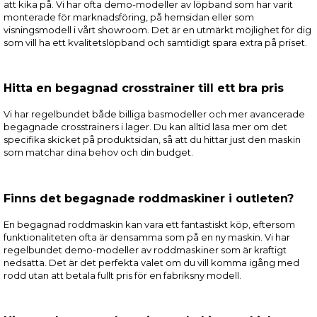
att kika på. Vi har ofta demo-modeller av löpband som har varit
monterade för marknadsföring, på hemsidan eller som
visningsmodell i vårt showroom. Det är en utmärkt möjlighet för dig
som vill ha ett kvalitetslöpband och samtidigt spara extra på priset.
Hitta en begagnad crosstrainer till ett bra pris
Vi har regelbundet både billiga basmodeller och mer avancerade
begagnade crosstrainers i lager. Du kan alltid läsa mer om det
specifika skicket på produktsidan, så att du hittar just den maskin
som matchar dina behov och din budget.
Finns det begagnade roddmaskiner i outleten?
En begagnad roddmaskin kan vara ett fantastiskt köp, eftersom
funktionaliteten ofta är densamma som på en ny maskin. Vi har
regelbundet demo-modeller av roddmaskiner som är kraftigt
nedsatta. Det är det perfekta valet om du vill komma igång med
rodd utan att betala fullt pris för en fabriksny modell.