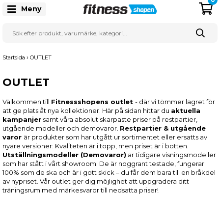
Meny
›
Startsida
OUTLET
OUTLET
Välkommen till
Fitnessshopens outlet
- där vi tömmer lagret för
att ge plats åt nya kollektioner. Här på sidan hittar du
aktuella
kampanjer
samt våra absolut skarpaste priser på restpartier,
utgående modeller och demovaror.
Restpartier & utgående
varor
är produkter som har utgått ur sortimentet eller ersatts av
nyare versioner: Kvaliteten är i topp, men priset är i botten.
Utställningsmodeller (Demovaror)
är tidigare visningsmodeller
som har stått i vårt showroom: De är noggrant testade, fungerar
100% som de ska och är i gott skick – du får dem bara till en bråkdel
av nypriset. Vår outlet ger dig möjlighet att uppgradera ditt
träningsrum med märkesvaror till nedsatta priser!