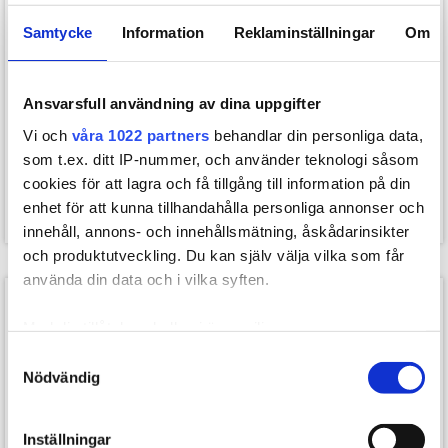
Ø55 cm
Ø65 cm
Samtycke
Information
Reklaminställningar
Om
I lager
I lager
Ansvarsfull användning av dina uppgifter
Vi och
våra 1022 partners
behandlar din personliga data,
TOORX Antiburst
Tunturi Överdrag för
som t.ex. ditt IP-nummer, och använder teknologi såsom
Träningsboll – 55 cm
Träningsboll – 65 cm
329,00
749,00
cookies för att lagra och få tillgång till information på din
149,00
kr.
399,00
kr.
enhet för att kunna tillhandahålla personliga annonser och
innehåll, annons- och innehållsmätning, åskådarinsikter
och produktutveckling. Du kan själv välja vilka som får
använda din data och i vilka syften.
SPARA 350,-
SPARA 20,-
Med din tillåtelse skulle vi även vilja:
Samla in information om din geografiska plats som
Samtyckesval
Nödvändig
kan ha en noggrannhet på upp till flera meter
Identifiera din enhet genom att aktivt skanna den för
specifika kännetecken (fingeravtryck)
Inställningar
Ø75 cm