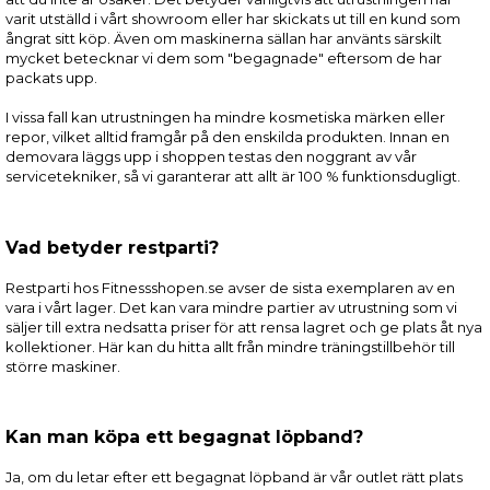
varit utställd i vårt showroom eller har skickats ut till en kund som
ångrat sitt köp. Även om maskinerna sällan har använts särskilt
mycket betecknar vi dem som "begagnade" eftersom de har
packats upp.
I vissa fall kan utrustningen ha mindre kosmetiska märken eller
repor, vilket alltid framgår på den enskilda produkten. Innan en
demovara läggs upp i shoppen testas den noggrant av vår
servicetekniker, så vi garanterar att allt är 100 % funktionsdugligt.
Vad betyder restparti?
Restparti hos Fitnessshopen.se avser de sista exemplaren av en
vara i vårt lager. Det kan vara mindre partier av utrustning som vi
säljer till extra nedsatta priser för att rensa lagret och ge plats åt nya
kollektioner. Här kan du hitta allt från mindre träningstillbehör till
större maskiner.
Kan man köpa ett begagnat löpband?
Ja, om du letar efter ett begagnat löpband är vår outlet rätt plats