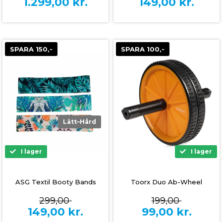
1.299,00
kr.
149,00
kr.
SPARA 150,-
SPARA 100,-
Lätt–Hård
I lager
I lager
ASG Textil Booty Bands
Toorx Duo Ab-Wheel
299,00
199,00
149,00
kr.
99,00
kr.