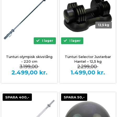
12,5 kg
I lager
I lager
Tunturi olympisk skivstång
Tunturi Selector Justerbar
- 220 cm
Hantel – 12,5 kg
3.199,00
2.299,00
2.499,00
kr.
1.499,00
kr.
SPARA 400,-
SPARA 50,-