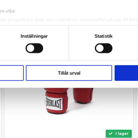
n vilja:
SPARA 500,-
din geografiska plats som kan ha en noggrannhet på upp till fler
om att aktivt skanna den för specifika kännetecken (fingeravtryc
rsonliga uppgifter behandlas och ställ in dina preferenser i
deta
Inställningar
Statistik
ke när som helst från cookie-förklaringen.
e för att anpassa innehållet och annonserna till användarna, tillh
vår trafik. Vi vidarebefordrar även sådana identifierare och anna
nnons- och analysföretag som vi samarbetar med. Dessa kan i sin
Tillåt urval
har tillhandahållit eller som de har samlat in när du har använt 
I lager