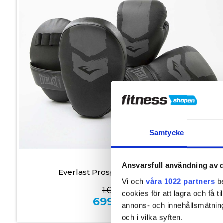
Samtycke
I lager
Ansvarsfull användning av d
Everlast Prospect 2 Sparring Set
Vi och
våra 1022 partners
be
1.099,00
cookies för att lagra och få t
699,00
kr.
annons- och innehållsmätning
och i vilka syften.