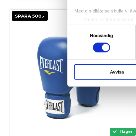
Med din tillåtelse skulle vi äve
SPARA 500,-
Samla in information om 
Identifiera din enhet gen
Samtyckesval
Ta reda på mer om hur dina pe
Nödvändig
eller dra tillbaka ditt samtyc
Vi använder enhetsidentifierar
sociala medier och analysera 
till de sociala medier och a
Avvisa
med annan information som du 
I lager