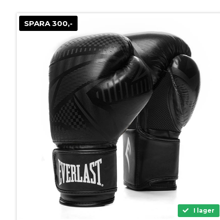
SPARA 300,-
I lager