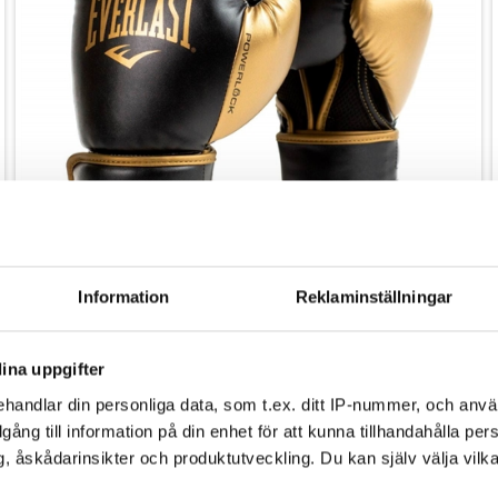
Information
Reklaminställningar
I lager
ina uppgifter
Everlast Powerlock 2r Boxningshandskar -
handlar din personliga data, som t.ex. ditt IP-nummer, och anv
svart/guld
999,00
illgång till information på din enhet för att kunna tillhandahålla pe
699,00
kr.
, åskådarinsikter och produktutveckling. Du kan själv välja vilk