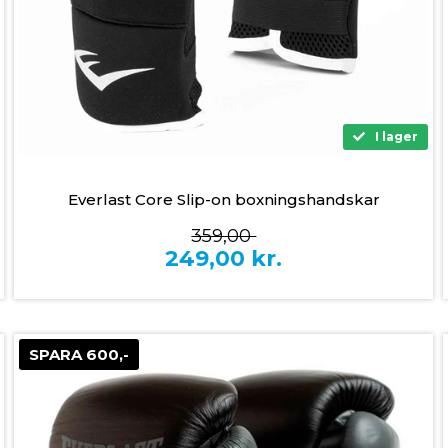
I lager
Everlast Core Slip-on boxningshandskar
359,00
249,00
kr.
SPARA 600,-