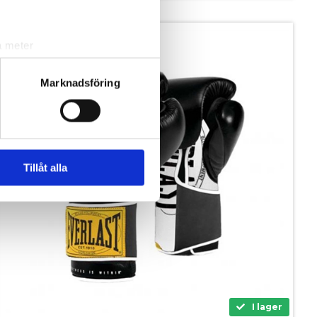
SPARA 400,-
a meter
k)
ljsektionen
. Du kan ändra
Marknadsföring
andahålla funktioner för
n information från din enhet
 tur kombinera informationen
Tillåt alla
deras tjänster.
I lager