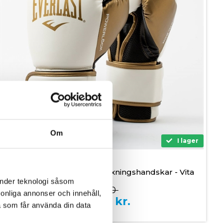
Om
I lager
Everlast Powerlock 2R Boxningshandskar - Vita
änder teknologi såsom
999,00
rsonliga annonser och innehåll,
699,00
kr.
a som får använda din data