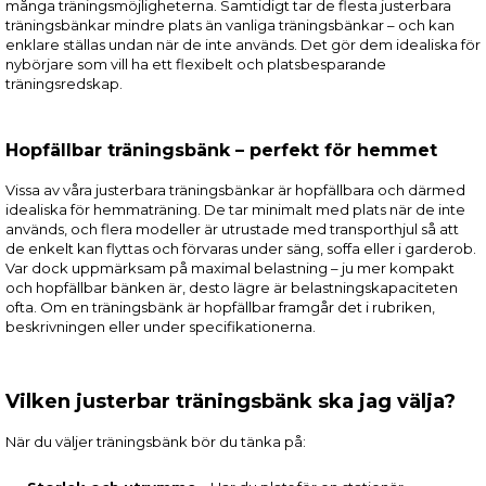
många träningsmöjligheterna. Samtidigt tar de flesta justerbara
träningsbänkar mindre plats än vanliga träningsbänkar – och kan
enklare ställas undan när de inte används. Det gör dem idealiska för
nybörjare som vill ha ett flexibelt och platsbesparande
träningsredskap.
Hopfällbar träningsbänk – perfekt för hemmet
Vissa av våra justerbara träningsbänkar är hopfällbara och därmed
idealiska för hemmaträning. De tar minimalt med plats när de inte
används, och flera modeller är utrustade med transporthjul så att
de enkelt kan flyttas och förvaras under säng, soffa eller i garderob.
Var dock uppmärksam på maximal belastning – ju mer kompakt
och hopfällbar bänken är, desto lägre är belastningskapaciteten
ofta. Om en träningsbänk är hopfällbar framgår det i rubriken,
beskrivningen eller under specifikationerna.
Vilken justerbar träningsbänk ska jag välja?
När du väljer träningsbänk bör du tänka på: