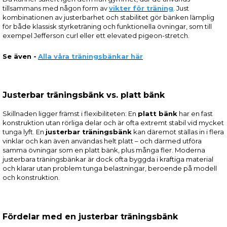
tillsammans med någon form av
vikter för träning
. Just
kombinationen av justerbarhet och stabilitet gör bänken lämplig
för både klassisk styrketräning och funktionella övningar, som till
exempel Jefferson curl eller ett elevated pigeon-stretch.
Se även -
Alla våra träningsbänkar här
Justerbar träningsbänk vs. platt bänk
Skillnaden ligger främst i flexibiliteten: En
platt bänk
har en fast
konstruktion utan rörliga delar och är ofta extremt stabil vid mycket
tunga lyft. En
justerbar träningsbänk
kan däremot ställas in i flera
vinklar och kan även användas helt platt – och därmed utföra
samma övningar som en platt bänk, plus många fler. Moderna
justerbara träningsbänkar är dock ofta byggda i kraftiga material
och klarar utan problem tunga belastningar, beroende på modell
och konstruktion.
Fördelar med en justerbar träningsbänk