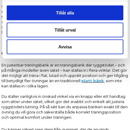
för sociala medier och analysera vår trafik. Vi
Oavsett om du tränar med hantlar, skivstång, kettlebells eller
enbart med kroppsvikt är en justerbar träningsbänk ett praktiskt
vidarebefordrar även sådana identifierare och annan
Tillåt alla
redskap för hemmaträning som ger dig många möjligheter – från
information från din enhet till de sociala medier och
styrka till rörlighet. Du kan till exempel göra sittande övningar för
annons- och analysföretag som vi samarbetar med.
överkroppen, stödja fotryggen vid bulgariska split squats eller göra
Tillåt urval
liggande övningar som bålträning och bänkpress.
Dessa kan i sin tur kombinera informationen med annan
information som du har tillhandahållit eller som de har
samlat in när du har använt deras tjänster.
Avvisa
Vad är en justerbar träningsbänk?
En justerbar träningsbänk är en träningsbänk där ryggstödet – och
på många modeller även sätet – kan ställas in i flera vinklar. Det gör
det möjligt att träna i flat, lutad och upprätt position och ger tillgång
till betydligt fler övningar än en traditionell
platt bänk
, som inte
kan ställas in i olika lägen.
Du ställer vanligtvis in önskad vinkel via en knapp eller ett handtag
som sitter under sätet, vilket gör det snabbt och enkelt att justera
ryggstödets lutning. På så sätt kan du anpassa bänken exakt till den
övning du vill göra och säkerställa både korrekt träningsposition
och optimal komfort under träningen.
Du känner säkert igen dem från gymmet, där de används