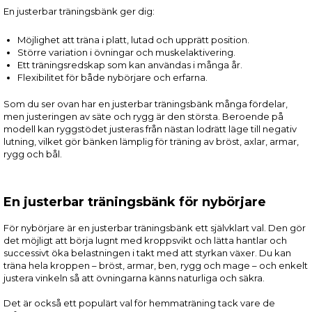
En justerbar träningsbänk ger dig:
Möjlighet att träna i platt, lutad och upprätt position.
Större variation i övningar och muskelaktivering.
Ett träningsredskap som kan användas i många år.
Flexibilitet för både nybörjare och erfarna.
Som du ser ovan har en justerbar träningsbänk många fördelar,
men justeringen av säte och rygg är den största. Beroende på
modell kan ryggstödet justeras från nästan lodrätt läge till negativ
lutning, vilket gör bänken lämplig för träning av bröst, axlar, armar,
rygg och bål.
En justerbar träningsbänk för nybörjare
För nybörjare är en justerbar träningsbänk ett självklart val. Den gör
det möjligt att börja lugnt med kroppsvikt och lätta hantlar och
successivt öka belastningen i takt med att styrkan växer. Du kan
träna hela kroppen – bröst, armar, ben, rygg och mage – och enkelt
justera vinkeln så att övningarna känns naturliga och säkra.
Det är också ett populärt val för hemmaträning tack vare de