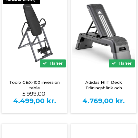
I lager
I lager
Toorx GBX-100 inversion
Adidas HIIT Deck
table
Träningsbänk och
5.999,00
Steppbänk
4.499,00
kr.
4.769,00
kr.