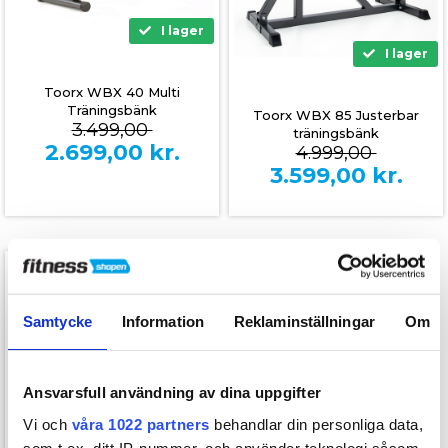
I lager
I lager
Toorx WBX 40 Multi
Träningsbänk
Toorx WBX 85 Justerbar
3.499,00
träningsbänk
2.699,00
kr.
4.999,00
3.599,00
kr.
SPARA 2.200,-
Samtycke
Information
Reklaminställningar
Om
Ansvarsfull användning av dina uppgifter
Vi och
våra 1022 partners
behandlar din personliga data,
som t.ex. ditt IP-nummer, och använder teknologi såsom