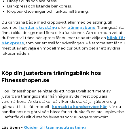
Biceps curls och axelpress.
Bänkpress och lutande bänkpress.
Kroppsviktsövningar och funktionell träning.
Du kan träna både med kroppsvikt eller med belastning, till
exempel
hantlar
,
skivstång
eller
träningsband
. Träningsbänkar
finns i olika design med flera olika funktioner. Om du redan vet att
du främst vill träna bänkpress får du mer ut av att välja en
bänk för
bänkpress
, som har ett ställ för skivstången. På samma sätt får du
mest ut av att välja en modell med curlpult om det är ett av dina
fokusområden.
Köp din justerbara träningsbänk hos
Fitnessshopen.se
Hos Fitnessshopen.se hittar du ett noga utvalt sortiment av
justerbara träningsbänkar från några av de mest populära
varumärkena. Är du osäker på vilken du ska välja hjälper vi dig
gärna att hitta rätt modell -
kontakta kundservice här
. När du
handlar hos oss gör vi vårt bästa för att du ska få en bra upplevelse.
Därför får du alltid
snabb leverans
och 90
dagars returrätt.
Läs även -
Guider till träningsutrustning