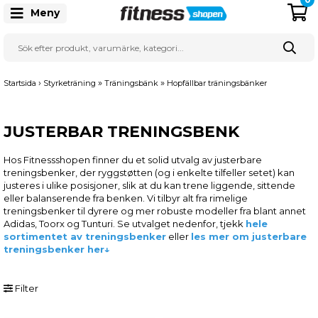
Meny
›
»
»
Startsida
Styrketräning
Träningsbänk
Hopfällbar träningsbänker
JUSTERBAR TRENINGSBENK
Hos Fitnessshopen finner du et solid utvalg av justerbare
treningsbenker, der ryggstøtten (og i enkelte tilfeller setet) kan
justeres i ulike posisjoner, slik at du kan trene liggende, sittende
eller balanserende fra benken. Vi tilbyr alt fra rimelige
treningsbenker til dyrere og mer robuste modeller fra blant annet
Adidas, Toorx og Tunturi. Se utvalget nedenfor, tjekk
hele
sortimentet av treningsbenker
eller
les mer om justerbare
treningsbenker her↓
Filter