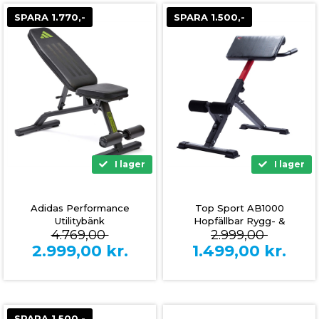
SPARA 1.770,-
SPARA 1.500,-
I lager
I lager
Adidas Performance
Top Sport AB1000
Utilitybänk
Hopfällbar Rygg- &
4.769,00
2.999,00
magbänk
2.999,00
kr.
1.499,00
kr.
SPARA 1.500,-