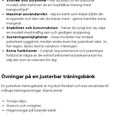
Storlek och utrymme -
Har du plats för en stationär
modell, eller behöver du en hopfällbar lösning med
transporthjul?
Maximal användarvikt
- Välj en bänk som klarar både din
kroppsvikt och den vikt du tränar med – gärna med lite extra
marginal.
Stabilitet och konstruktion
- Tränar du tungt bör du välja
en modell med kraftig ram och gedigen stoppning.
Justeringsmöjligheter
- Vissa modeller har endast
justerbart ryggstöd, medan andra även har justerbart säte. Ju
fler lägen, desto större variation i träningen.
Extra funktioner
- Curlpult, leg extensions och justerbara
fotstöd är några av de extra funktionerna bänkarna kan ha.
Välj det som är relevant för dig.
Övningar på en justerbar träningsbänk
En justerbar träningsbänk är mycket flexibel och kan användas till
många träningsövningar, bland annat:
Triceps dips.
Stretch och rörlighet.
Magövningar på lutande bänk.