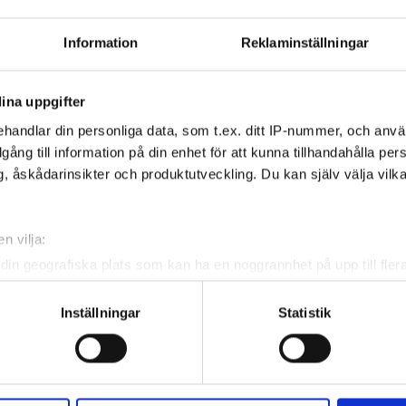
1.699,00
1.399,00
kr.
Information
Reklaminställningar
ina uppgifter
SPARA 70,-
handlar din personliga data, som t.ex. ditt IP-nummer, och anv
illgång till information på din enhet för att kunna tillhandahålla pe
, åskådarinsikter och produktutveckling. Du kan själv välja vilk
n vilja:
din geografiska plats som kan ha en noggrannhet på upp till fler
om att aktivt skanna den för specifika kännetecken (fingeravtryc
rsonliga uppgifter behandlas och ställ in dina preferenser i
deta
Inställningar
Statistik
ke när som helst från cookie-förklaringen.
e för att anpassa innehållet och annonserna till användarna, tillh
vår trafik. Vi vidarebefordrar även sådana identifierare och anna