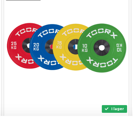
I lager
Toorx Competetion Bumperplates