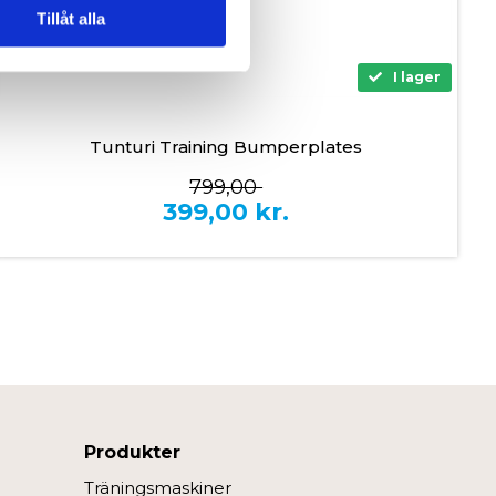
 tur kombinera informationen
Tillåt alla
deras tjänster.
I lager
Tunturi Training Bumperplates
799,00
399,00
kr.
Produkter
Träningsmaskiner