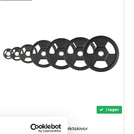
I lager
Toorx gummiviktskivor