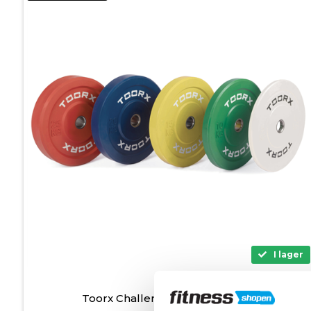
I lager
Toorx Challenge Bumperplates