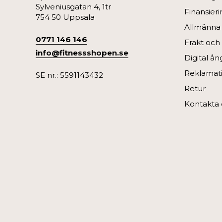
Sylveniusgatan 4, 1tr
Finansieri
754 50 Uppsala
Allmänna v
0771 146 146
Frakt och
info@fitnessshopen.se
Digital å
Reklamati
SE nr.: 5591143432
Retur
Kontakta 