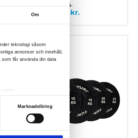
149,00
129,00
kr.
Om
SPARA 400,-
änder teknologi såsom
rsonliga annonser och innehåll,
a som får använda din data
a meter
k)
ljsektionen
. Du kan ändra
Marknadsföring
andahålla funktioner för
n information från din enhet