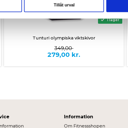
nnons- och analysföretag som vi samarbetar med. Dessa kan i sin
Tillåt urval
har tillhandahållit eller som de har samlat in när du har använt 
I lager
Tunturi olympiska viktskivor
349,00
279,00
kr.
vice
Information
information
Om Fitnessshopen