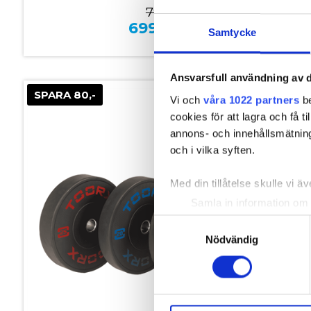
799,00
699,00
kr.
Samtycke
Ansvarsfull användning av d
SPARA 80,-
Vi och
våra 1022 partners
be
cookies för att lagra och få t
annons- och innehållsmätning
och i vilka syften.
Med din tillåtelse skulle vi äve
Samla in information om 
Identifiera din enhet gen
Samtyckesval
Ta reda på mer om hur dina pe
Nödvändig
eller dra tillbaka ditt samtyc
Vi använder enhetsidentifierar
sociala medier och analysera 