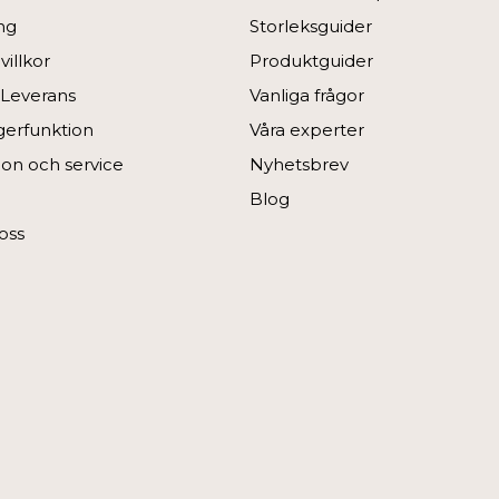
ng
Storleksguider
illkor
Produktguider
 Leverans
Vanliga frågor
ngerfunktion
Våra experter
on och service
Nyhetsbrev
Blog
oss