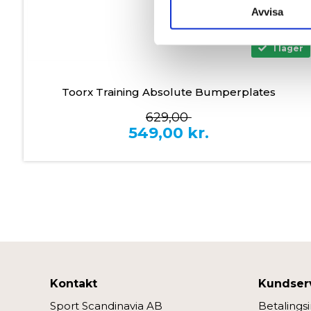
till de sociala medier och a
Avvisa
med annan information som du 
I lager
Toorx Training Absolute Bumperplates
629,00
549,00
kr.
Kontakt
Kundser
Sport Scandinavia AB
Betalings