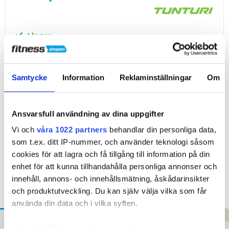
I lager
-
+
Lägg i kundvagn
Samtycke
Information
Reklaminställningar
Om
Ansvarsfull användning av dina uppgifter
Billig frakt
priser från kr. 80,-
Vi och
våra 1022 partners
behandlar din personliga data,
som t.ex. ditt IP-nummer, och använder teknologi såsom
Snabb leverans
3–5 vardagar
cookies för att lagra och få tillgång till information på din
enhet för att kunna tillhandahålla personliga annonser och
Hög kundnöjdhet
4,5 på Trustpilot
innehåll, annons- och innehållsmätning, åskådarinsikter
och produktutveckling. Du kan själv välja vilka som får
använda din data och i vilka syften.
Beskrivning
Specifikationer
Recensioner
Med din tillåtelse skulle vi även vilja: