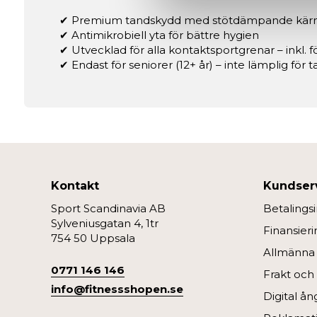
✔ Premium tandskydd med stötdämpande kär
✔ Antimikrobiell yta för bättre hygien
✔ Utvecklad för alla kontaktsportgrenar – inkl. f
✔ Endast för seniorer (12+ år) – inte lämplig för t
Kontakt
Kundser
Sport Scandinavia AB
Betalings
Sylveniusgatan 4, 1tr
Finansieri
754 50 Uppsala
Allmänna v
0771 146 146
Frakt och
info@fitnessshopen.se
Digital å