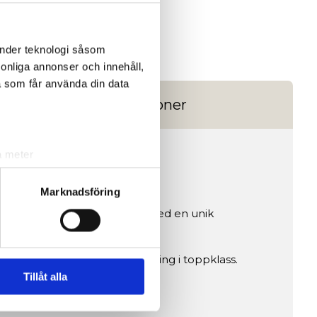
änder teknologi såsom
rsonliga annonser och innehåll,
a som får använda din data
Recensioner
a meter
k)
ljsektionen
. Du kan ändra
Marknadsföring
m. Tandskyddet är utrustat med en unik
vid frekvent användning.
andahålla funktioner för
n information från din enhet
 teknologi med själv-anpassning i toppklass.
 tur kombinera informationen
Tillåt alla
deras tjänster.