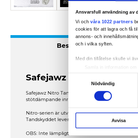
Ansvarsfull användning av d
Vi och
våra 1022 partners
be
cookies för att lagra och få t
annons- och innehållsmätning
och i vilka syften.
Beskrivning
Med din tillåtelse skulle vi äve
Samla in information om 
Identifiera din enhet gen
Safejawz Nitro Tandskydd
Samtyckesval
Ta reda på mer om hur dina pe
Nödvändig
eller dra tillbaka ditt samtyc
Safejawz Nitro Tandskydd – Vit/Blå är toppmod
stötdämpande inre struktur och har en antimikro
Vi använder enhetsidentifierar
sociala medier och analysera 
Nitro-serien är utvecklad för att leverera maxi
Tandskyddet levereras med ett praktiskt förvarin
till de sociala medier och a
Avvisa
med annan information som du 
OBS: Inte lämpligt för användare med tandställ