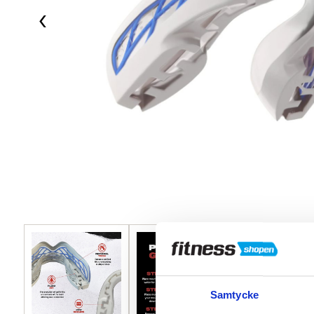
‹
Samtycke