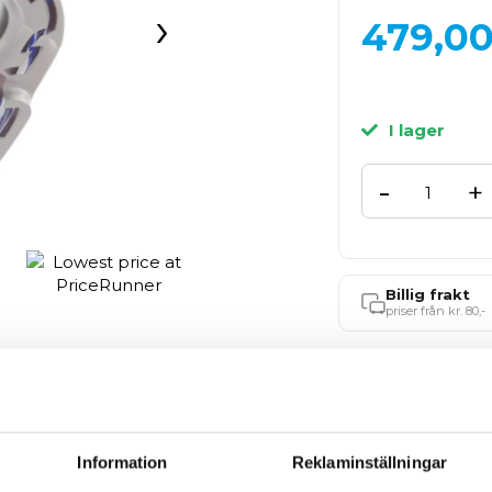
›
479,0
I lager
-
+
Billig frakt
priser från kr. 80,-
Information
Reklaminställningar