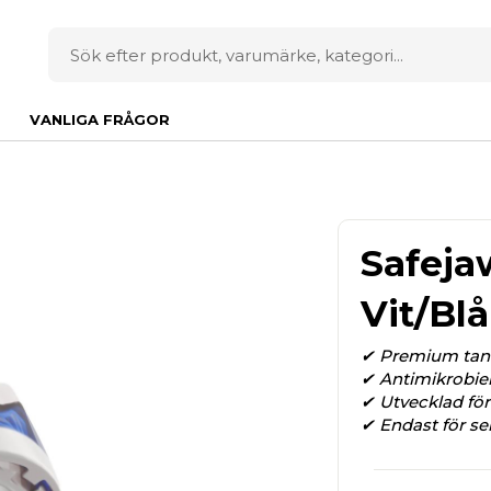
VANLIGA FRÅGOR
Safeja
Vit/Blå
✔ Premium tan
✔ Antimikrobiell
✔ Utvecklad för 
✔ Endast för sen