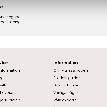
na
örvaringslåda
andställning
vice
Information
information
Om Fitnessshopen
ng
Storleksguider
illkor
Produktguider
 Leverans
Vanliga frågor
ngerfunktion
Våra experter