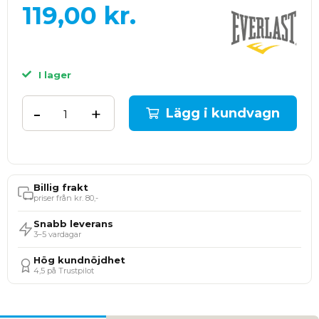
119,00
kr.
I lager
-
+
Lägg i kundvagn
Billig frakt
priser från kr. 80,-
Snabb leverans
3–5 vardagar
Hög kundnöjdhet
4,5 på Trustpilot