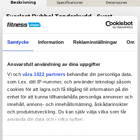
Beskrivning
Specifikationer
Recensioner
Everlast Dubbel Tandsskydd - Svart
Skydda både över- och underkäke med Everlast Double
Tandskydd - Svart. Ett bekvämt och säkert tandskydd
utvecklat för boxning, kampsport och intensiv kontaktsport
Samtycke
Information
Reklaminställningar
Om
där maximalt skydd är viktigt.
Den smarta "cook and bite"-designen gör det enkelt att skapa
Ansvarsfull användning av dina uppgifter
en personlig passform samtidigt som ventilationskanalen
hjälper dig att andas bekvämt under träning och sparring.
Vi och
våra 1022 partners
behandlar din personliga data,
som t.ex. ditt IP-nummer, och använder teknologi såsom
Funktioner och fördelar
cookies för att lagra och få tillgång till information på din
enhet för att kunna tillhandahålla personliga annonser och
Dubbelt skydd för över- och underkäke
innehåll, annons- och innehållsmätning, åskådarinsikter
Ger extra säkerhet och hjälper till att skydda tänderna
och produktutveckling. Du kan själv välja vilka som får
vid slag och kontakt.
Formbar "cook and bite"-design
använda din data och i vilka syften.
Anpassas enkelt efter din mun för stabil och bekväm
passform.
Med din tillåtelse skulle vi även vilja:
Integrerad ventilationskanal