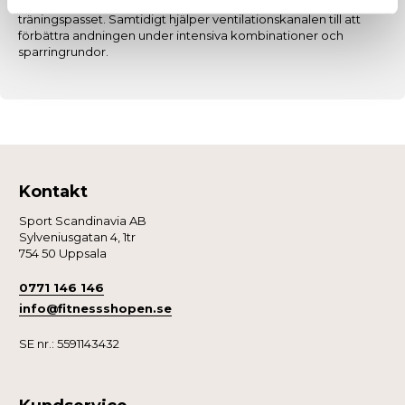
skapa en personlig passform som sitter stabilt genom hela
träningspasset. Samtidigt hjälper ventilationskanalen till att
förbättra andningen under intensiva kombinationer och
sparringrundor.
Kontakt
Sport Scandinavia AB
Sylveniusgatan 4, 1tr
754 50 Uppsala
0771 146 146
info@fitnessshopen.se
SE nr.: 5591143432