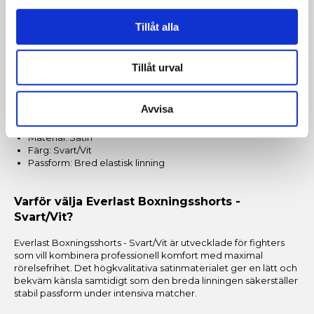
för sociala medier och analysera vår trafik. Vi
Bredare benslut för bättre rörelsefrihet
Ger optimal ventilation och naturlig rörelse i ringen.
vidarebefordrar även sådana identifierare och annan
Tillåt alla
Perfekta för boxning och sparring
information från din enhet till de sociala medier och
Passar både träning, tävling och annan
annons- och analysföretag som vi samarbetar med.
kampsportsträning.
Tillåt urval
Dessa kan i sin tur kombinera informationen med annan
information som du har tillhandahållit eller som de har
Specifikationer
samlat in när du har använt deras tjänster.
Avvisa
Material: Satin
Färg: Svart/Vit
Passform: Bred elastisk linning
Varför välja Everlast Boxningsshorts -
Svart/Vit?
Everlast Boxningsshorts - Svart/Vit är utvecklade för fighters
som vill kombinera professionell komfort med maximal
rörelsefrihet. Det högkvalitativa satinmaterialet ger en lätt och
bekväm känsla samtidigt som den breda linningen säkerställer
stabil passform under intensiva matcher.