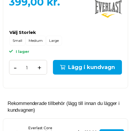
399,00
kr.
Välj Storlek
Small
Medium
Large
I lager
-
+
Lägg i kundvagn
Rekommenderade tillbehör (lägg till innan du lägger i
kundvagnen)
Everlast Core