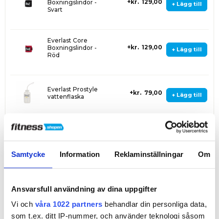
kr. 129,00
Boxningslindor -
+ Lägg till
Svart
Everlast Core
kr. 129,00
Boxningslindor -
+ Lägg till
Röd
Everlast Prostyle
kr. 79,00
+ Lägg till
vattenflaska
Billig frakt
priser från kr. 80,-
Samtycke
Information
Reklaminställningar
Om
Snabb leverans
3–5 vardagar
Ansvarsfull användning av dina uppgifter
Hög kundnöjdhet
4,5 på Trustpilot
Vi och
våra 1022 partners
behandlar din personliga data,
som t.ex. ditt IP-nummer, och använder teknologi såsom