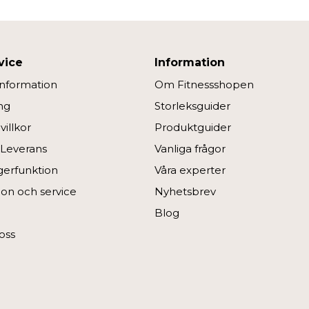
vice
Information
information
Om Fitnessshopen
ng
Storleksguider
illkor
Produktguider
 Leverans
Vanliga frågor
ngerfunktion
Våra experter
on och service
Nyhetsbrev
Blog
oss