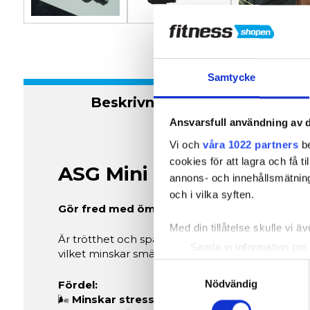
Samtycke
Beskrivning
S
Ansvarsfull användning av d
Vi och
våra 1022 partners
be
cookies för att lagra och få t
ASG Mini Massagepistol
annons- och innehållsmätning
och i vilka syften.
Gör fred med ömma muskler med ASG massa
Med din tillåtelse skulle vi äve
Är trötthet och spänning efter träning din dagli
Samla in information om 
vilket minskar smärta och spänningar i kroppen.
Identifiera din enhet gen
Samtyckesval
Ta reda på mer om hur dina pe
Nödvändig
Fördel:
🌬
Minskar stress och muskelspänningar:
Den 
eller dra tillbaka ditt samtyc