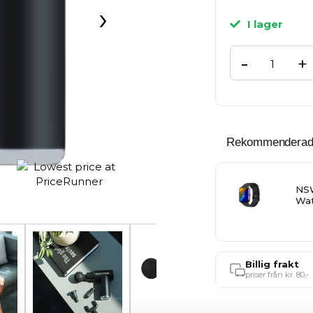
›
I lager
-
+
Rekommenderade t
NS
Wat
Billig frakt
priser från kr. 80,-