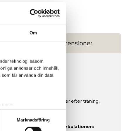
Om
ngar
Recensioner
änder teknologi såsom
rsonliga annonser och innehåll,
a som får använda din data
 värma upp musklerna före eller efter träning,
a meter
k)
ljsektionen
. Du kan ändra
Marknadsföring
a stress. 🔄
Stimulerar blodcirkulationen: