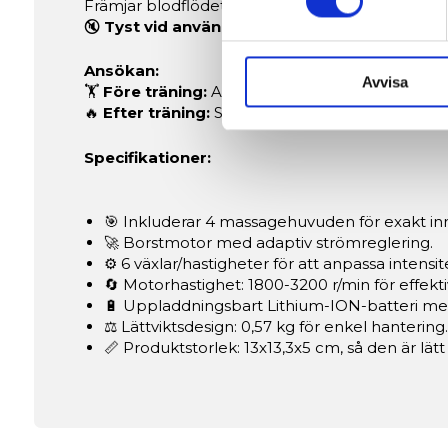
Främjar blodflödet för att stärka muskelåterhä
🔇
Tyst vid användning:
En tyst upplevelse så 
Vi använder enhetsidentifierar
sociala medier och analysera 
Ansökan:
till de sociala medier och a
Avvisa
🏋️
Före träning:
Aktivera dina muskler och förb
med annan information som du 
🔥
Efter träning:
Snabba upp återhämtningsproce
Specifikationer:
🎯 Inkluderar 4 massagehuvuden för exakt inr
🚀 Borstmotor med adaptiv strömreglering.
⚙️ 6 växlar/hastigheter för att anpassa intensi
🔄 Motorhastighet: 1800-3200 r/min för effekt
🔋 Uppladdningsbart Lithium-ION-batteri med 
⚖️ Lättviktsdesign: 0,57 kg för enkel hantering.
📏 Produktstorlek: 13x13,3x5 cm, så den är lätt