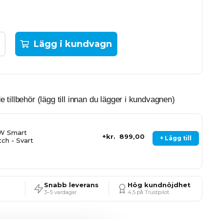
Lägg i kundvagn
illbehör (lägg till innan du lägger i kundvagnen)
W Smart
kr. 899,00
+ Lägg till
ch - Svart
Snabb leverans
Hög kundnöjdhet
3–5 vardagar
4,5 på Trustpilot