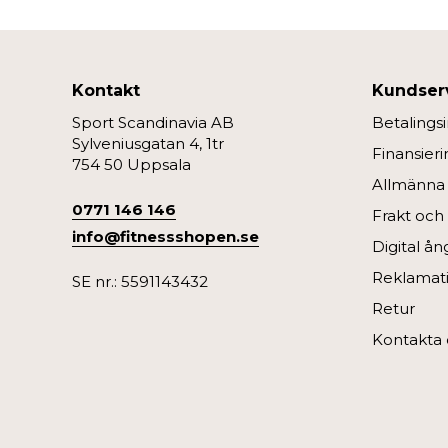
Kontakt
Kundser
Sport Scandinavia AB
Betalings
Sylveniusgatan 4, 1tr
Finansieri
754 50 Uppsala
Allmänna v
0771 146 146
Frakt och
info@fitnessshopen.se
Digital å
Reklamati
SE nr.: 5591143432
Retur
Kontakta 