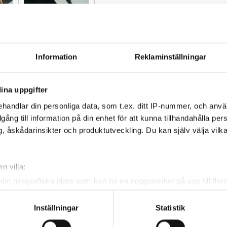
Information
Reklaminställningar
pecifikationer
Guider/Vägledni
ina uppgifter
handlar din personliga data, som t.ex. ditt IP-nummer, och anv
illgång till information på din enhet för att kunna tillhandahålla pe
, åskådarinsikter och produktutveckling. Du kan själv välja vilk
gepistolen!
n vilja:
ga följeslagare? ASG massagepistolen är din räddning för att
din geografiska plats som kan ha en noggrannhet på upp till fler
om att aktivt skanna den för specifika kännetecken (fingeravtryc
rsonliga uppgifter behandlas och ställ in dina preferenser i
deta
Inställningar
Statistik
perfekta lösningen för att lossa spända muskler och minsk
ke när som helst från cookie-förklaringen.