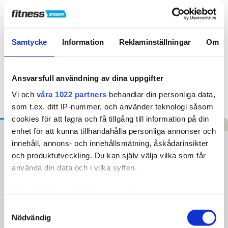
Billig frakt
priser från kr. 80,-
Samtycke
Information
Reklaminställningar
Om
Snabb leverans
3–5 vardagar
Ansvarsfull användning av dina uppgifter
Hög kundnöjdhet
4,5 på Trustpilot
Vi och
våra 1022 partners
behandlar din personliga data,
som t.ex. ditt IP-nummer, och använder teknologi såsom
cookies för att lagra och få tillgång till information på din
Beskrivning
Specifikationer
Recensioner
enhet för att kunna tillhandahålla personliga annonser och
innehåll, annons- och innehållsmätning, åskådarinsikter
ASG Handledsstöd
och produktutveckling. Du kan själv välja vilka som får
använda din data och i vilka syften.
Förbättra din träning och stöd din handled med detta premium
handledsstöd, designat för att förbättra prestanda och minska
risken för skador. Tillverkad av högkvalitativt neopren, erbjuder
Med din tillåtelse skulle vi även vilja:
den en kombination av komfort och stöd perfekt för allt från
styrkelyft till crossfit.
Samla in information om din geografiska plats som
Samtyckesval
Nödvändig
kan ha en noggrannhet på upp till flera meter
Produktfördelar: